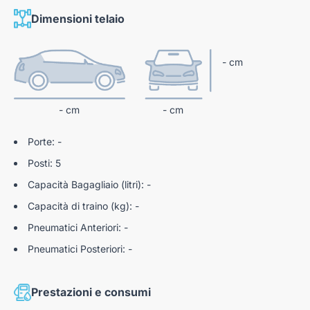
km 0 e automobili usate garantite con oltre 100 controlli pre-
Dimensioni telaio
consegna.
- cm
N188487
- cm
- cm
Porte: -
Posti: 5
Capacità Bagagliaio (litri): -
Capacità di traino (kg): -
Pneumatici Anteriori: -
Pneumatici Posteriori: -
Prestazioni e consumi