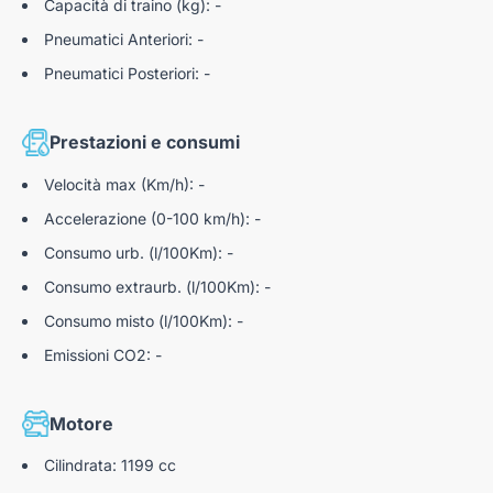
Capacità di traino (kg): -
Nota bene: Autoteam9 S.r.l. declina ogni responsabilità per
eventuali involontarie incongruenze, che non rappresentano in
Pneumatici Anteriori: -
alcun modo un impegno contrattuale.
Pneumatici Posteriori: -
N185511
Prestazioni e consumi
Velocità max (Km/h): -
Accelerazione (0-100 km/h): -
Consumo urb. (l/100Km): -
Consumo extraurb. (l/100Km): -
Consumo misto (l/100Km): -
Emissioni CO2: -
Motore
Cilindrata: 1199 cc