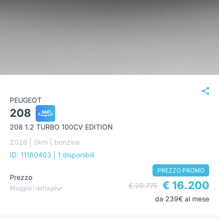
PEUGEOT
208
208 1.2 TURBO 100CV EDITION
2026 | 0km | benzina
ID: 11180403
| 1 disponibili
PREZZO PROMO
Prezzo
€ 16.200
€ 20.775
Maggiori dettagli
da 239€ al mese