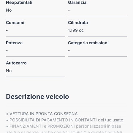
Neopatentati
Garanzia
No
-
Consumi
Cilindrata
-
1.199 cc
Potenza
Categoria emissioni
-
-
Autocarro
No
Descrizione veicolo
• VETTURA IN PRONTA CONSEGNA
• POSSIBILITÀ DI PAGAMENTO IN CONTANTI del tuo usato
• FINANZIAMENTI e PROMOZIONI personalizzabili in base
alle tue esigenze, anche con ANTICIPO 0 e durata fino a 96