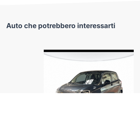
Auto che potrebbero interessarti
eot
Leapmotor