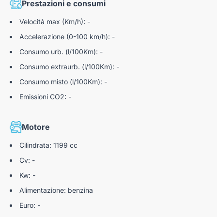
Prestazioni e consumi
Dalle 09:00–12:30 alle 14:30–19:00
Velocità max (Km/h): -
Accelerazione (0-100 km/h): -
*dettagli dell'offerta disponibili presso i nostri punti vendita
Consumo urb. (l/100Km): -
Consumo extraurb. (l/100Km): -
Consumo misto (l/100Km): -
Nota bene: Autoteam9 S.r.l. declina ogni responsabilità per
eventuali involontarie incongruenze, che non rappresentano in
Emissioni CO2: -
alcun modo un impegno contrattuale.
Motore
N185689
Cilindrata: 1199 cc
Cv: -
Kw: -
Alimentazione: benzina
Euro: -