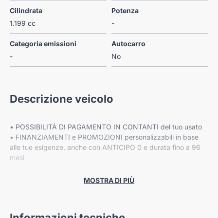
Cilindrata
Potenza
1.199 cc
-
Categoria emissioni
Autocarro
-
No
Descrizione veicolo
• POSSIBILITÀ DI PAGAMENTO IN CONTANTI del tuo usato
• FINANZIAMENTI e PROMOZIONI personalizzabili in base
alle tue esigenze, anche con ANTICIPO 0 e durata fino a 96
mesi
• Fino a 8 ANNI DI GARANZIA ESTESA Cover Gear*
MOSTRA DI PIÙ
PREZZO ESCLUSO DI IPT E MESSA SU STRADA
Informazioni tecniche