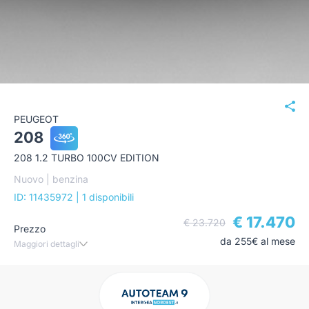
PEUGEOT
208
208 1.2 TURBO 100CV EDITION
Nuovo | benzina
ID: 11435972
| 1 disponibili
€ 17.470
€ 23.720
Prezzo
da 255€ al mese
Maggiori dettagli