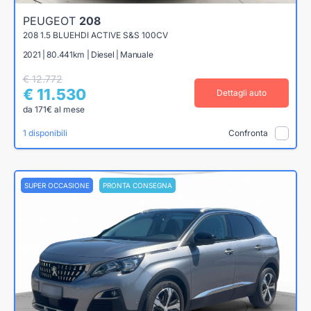
PEUGEOT
208
208 1.5 BLUEHDI ACTIVE S&S 100CV
2021 | 80.441km | Diesel | Manuale
€ 12.772
€ 11.530
Dettagli auto
da 171€ al mese
1 disponibili
Confronta
SUPER OCCASIONE
PRONTA CONSEGNA