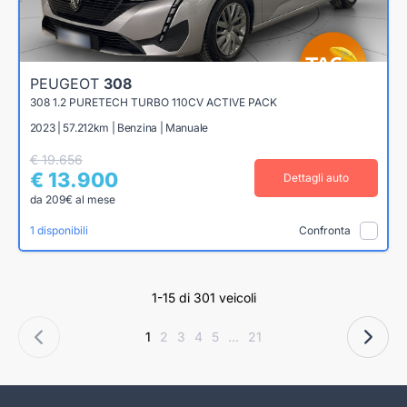
PEUGEOT
308
308 1.2 PURETECH TURBO 110CV ACTIVE PACK
2023 | 57.212km | Benzina | Manuale
€ 19.656
€ 13.900
Dettagli auto
da 209€ al mese
1 disponibili
Confronta
1-15 di 301 veicoli
1
2
3
4
5
...
21