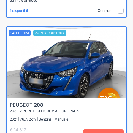
da 147€ al mese
1 disponibili
Confronta
SALDI ESTIVI
PRONTA CONSEGNA
PEUGEOT
208
208 1.2 PURETECH 100CV ALLURE PACK
2021 | 76.772km | Benzina | Manuale
€ 14.317