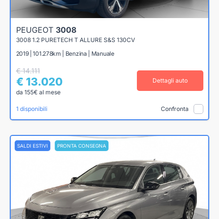
PEUGEOT
3008
3008 1.2 PURETECH T ALLURE S&S 130CV
2019 | 101.278km | Benzina | Manuale
€ 14.111
€ 13.020
Dettagli auto
da 155€ al mese
1 disponibili
Confronta
SALDI ESTIVI
PRONTA CONSEGNA