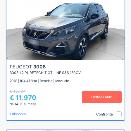
PEUGEOT
3008
3008 1.2 PURETECH T GT LINE S&S 130CV
2018 | 104.412km | Benzina | Manuale
€ 13.104
€ 11.970
Dettagli auto
da 143€ al mese
1 disponibili
Confronta