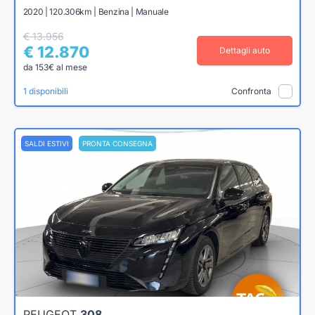
2020 | 120.306km | Benzina | Manuale
€ 13.956
€ 12.870
Dettagli auto
da 153€ al mese
1 disponibili
Confronta
SALDI ESTIVI
PRONTA CONSEGNA
PEUGEOT
308