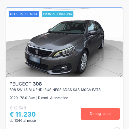
OFFERTA DEL MESE
PRONTA CONSEGNA
PEUGEOT
308
308 SW 1.5 BLUEHDI BUSINESS ADAS S&S 130CV EAT8
2020 | 78.018km | Diesel | Automatico
€ 12.548
€ 11.230
Dettagli auto
da 134€ al mese