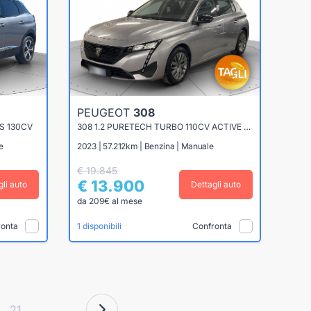
PEUGEOT
308
S 130CV
308 1.2 PURETECH TURBO 110CV ACTIVE PACK
e
2023 | 57.212km | Benzina | Manuale
€ 19.845
€ 13.900
gli auto
Dettagli auto
da 209€ al mese
ronta
Confronta
1 disponibili
21