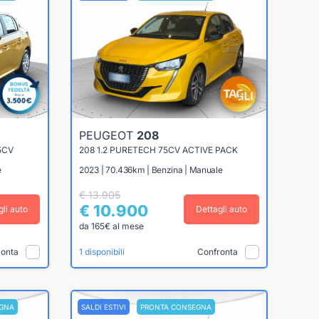
PEUGEOT
208
5CV
208 1.2 PURETECH 75CV ACTIVE PACK
e
2023 | 70.436km | Benzina | Manuale
€ 13.905
€ 10.900
gli auto
Dettagli auto
da 165€ al mese
ronta
Confronta
1 disponibili
GNA
SALDI ESTIVI
PRONTA CONSEGNA