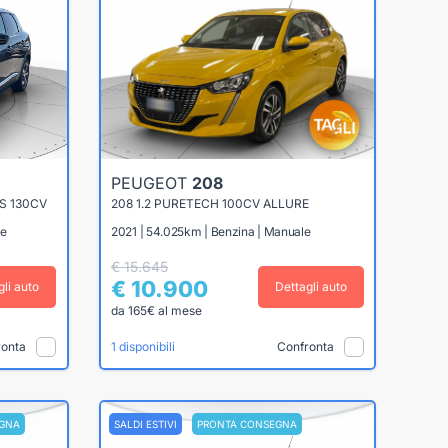
PEUGEOT
208
&S 130CV
208 1.2 PURETECH 100CV ALLURE
le
2021 | 54.025km | Benzina | Manuale
€ 15.645
€ 10.900
gli auto
Dettagli auto
da 165€ al mese
ronta
Confronta
1 disponibili
GNA
SALDI ESTIVI
PRONTA CONSEGNA