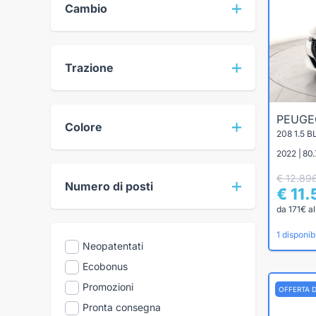
Cambio
Trazione
PEUG
Colore
208 1.5 
2022 | 80.
€ 12.89
Numero di posti
€ 11
da 171€ a
1 disponibi
Neopatentati
Ecobonus
Promozioni
OFFERTA 
Pronta consegna