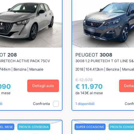
EOT
208
PEUGEOT
3008
PURETECH ACTIVE PACK 75CV
3008 1.2 PURETECH T GT LINE S
.744km | Benzina | Manuale
2018 | 104.412km | Benzina | Manua
€ 12.978
.090
€ 11.970
Dettagli auto
Detta
l mese
da 143€ al mese
Confronta
Conf
li
1 disponibili
DEL MESE
PRONTA CONSEGNA
SUPER OCCASIONE
PRONTA CONSE