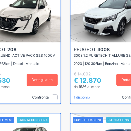
EOT
208
PEUGEOT
3008
BLUEHDI ACTIVE PACK S&S 100CV
3008 1.2 PURETECH T ALLURE S&
763km | Diesel | Manuale
2020 | 120.306km | Benzina | Manua
6
€ 14.092
.530
€ 12.870
Dettagli auto
Detta
l mese
da 153€ al mese
Confronta
Conf
li
1 disponibili
DEL MESE
PRONTA CONSEGNA
SUPER OCCASIONE
PRONTA CONSE