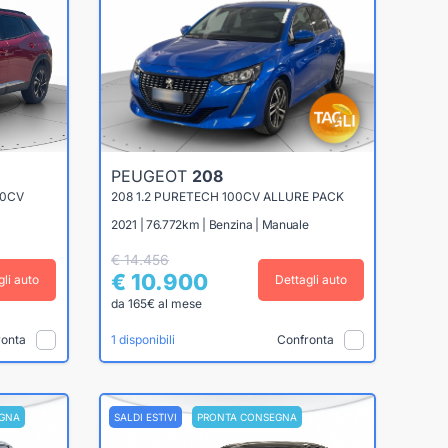
PEUGEOT
208
00CV
208 1.2 PURETECH 100CV ALLURE PACK
2021 | 76.772km | Benzina | Manuale
€ 14.456
€ 10.900
gli auto
Dettagli auto
da 165€ al mese
ronta
Confronta
1 disponibili
GNA
SALDI ESTIVI
PRONTA CONSEGNA