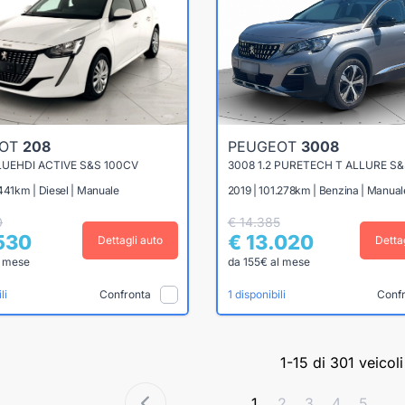
EOT
208
PEUGEOT
3008
BLUEHDI ACTIVE S&S 100CV
3008 1.2 PURETECH T ALLURE S&
441km | Diesel | Manuale
2019 | 101.278km | Benzina | Manual
0
€ 14.385
.530
€ 13.020
Dettagli auto
Detta
l mese
da 155€ al mese
Confronta
Conf
li
1 disponibili
1-15 di 301 veicoli
1
2
3
4
5
...