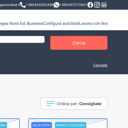
eanordest.it
+390454500489
+3904511172647
ergea Nord Est Business
Configura auto
Sedi
Lavora con Noi
Cerca
Cancella
Ordina per:
Consigliate
GNA
SALDI ESTIVI
PRONTA CONSEGNA