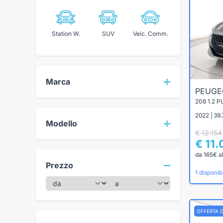
Station W.
SUV
Veic. Comm.
Marca
PEUG
208 1.2 
2022 | 39
Modello
€ 12.154
€ 11
da 165€ a
Prezzo
1 disponibi
OFFERTA 