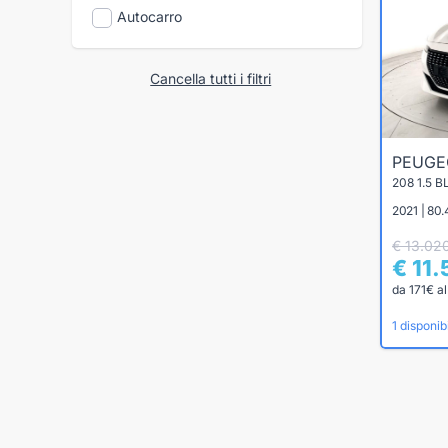
Autocarro
Cancella tutti i filtri
PEUG
208 1.5 
2021 | 80.
€ 13.02
€ 11
da 171€ a
1 disponibi