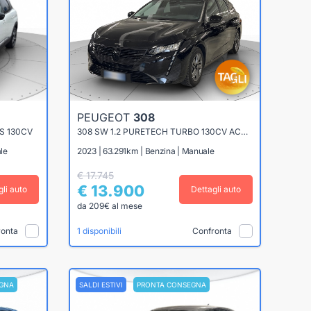
PEUGEOT
308
S 130CV
308 SW 1.2 PURETECH TURBO 130CV ACTIVE PACK
le
2023 | 63.291km | Benzina | Manuale
€ 17.745
€ 13.900
gli auto
Dettagli auto
da 209€ al mese
ronta
Confronta
1 disponibili
GNA
SALDI ESTIVI
PRONTA CONSEGNA