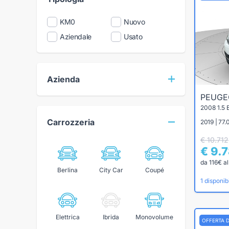
KM0
Nuovo
Aziendale
Usato
Azienda
PEUG
2008 1.5
Carrozzeria
2019 | 77.
€ 10.712
€ 9.
da 116€ a
Berlina
City Car
Coupé
1 disponibi
Elettrica
Ibrida
Monovolume
OFFERTA 