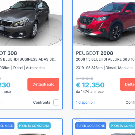
EOT
308
PEUGEOT
2008
308 SW 1.5 BLUEHDI BUSINESS ADAS S&S 130CV EAT8
2008 1.5 BLUEHDI ALLURE S&S 1
018km | Diesel | Automatico
2019 | 98.846km | Diesel | Manuale
8
€ 13.650
.230
€ 12.350
Dettagli auto
Detta
l mese
da 147€ al mese
Confronta
Conf
li
1 disponibili
DEL MESE
PRONTA CONSEGNA
SUPER OCCASIONE
PRONTA CONSE