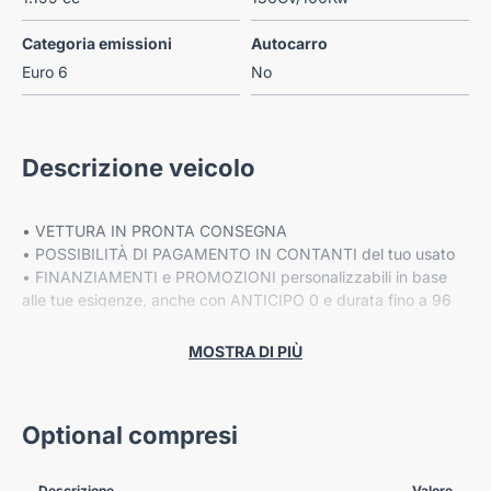
Categoria emissioni
Autocarro
Euro 6
No
Descrizione veicolo
• VETTURA IN PRONTA CONSEGNA
• POSSIBILITÀ DI PAGAMENTO IN CONTANTI del tuo usato
• FINANZIAMENTI e PROMOZIONI personalizzabili in base
alle tue esigenze, anche con ANTICIPO 0 e durata fino a 96
mesi
• Fino a 8 ANNI DI GARANZIA ESTESA Cover Gear*
MOSTRA DI PIÙ
VIENI A TROVARCI NELLE NOSTRE SEDI:
Optional compresi
-VERONA, Corso Milano 88/B
-VERONA, Via Fermi 41
-VERONA, Via Gardesane 66
Descrizione
Valore