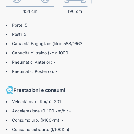
decori in tessuto "rimini" & modanatura "graphene"
Fissaggi Isofix e Top Tether per i posti laterali
454 cm
190 cm
posteriori
Bocchette dell'aria in nero lucido con decori stene
grey
Safety plus pack
Porte: 5
Pannelli porta in tessuto "rimini" & modanature
Posti: 5
Freno a mano elettrico
"graphene"
Capacità Bagagliaio (litri): 588/1663
Visio park 1
Appoggiabraccia in tep isabella con cuciture quartz
Capacità di traino (kg): 1000
Protezioni inferiori porta e passaruota in plastica nera
Pneumatici Anteriori: -
opaca
Pneumatici Posteriori: -
Console centrale in tessuto "rimini", pannello
anteriore nero lucido, bracciolo anteriore in tessuto
rimini
Prestazioni e consumi
Padiglione e ambiente interno nero
Velocità max (Km/h): 201
Peugeot panoramic i-cockpit con doppio display hd
Accelerazione (0-100 km/h): -
flottante (2 x 10")
Consumo urb. (l/100Km): -
Illuminazione interna
Consumo extraurb. (l/100Km): -