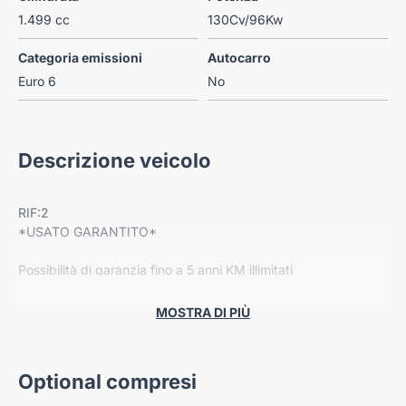
1.499 cc
130Cv/96Kw
Categoria emissioni
Autocarro
Euro 6
No
Descrizione veicolo
RIF:2
*USATO GARANTITO*
Possibilità di garanzia fino a 5 anni KM illimitati
Dotazione:
MOSTRA DI PIÙ
-Cerchi in lega
-Radio Bluetooth
-Portellone posteriore elettrico
Optional compresi
-Sedili anteriori riscaldabili
-Climatizzatore automatico