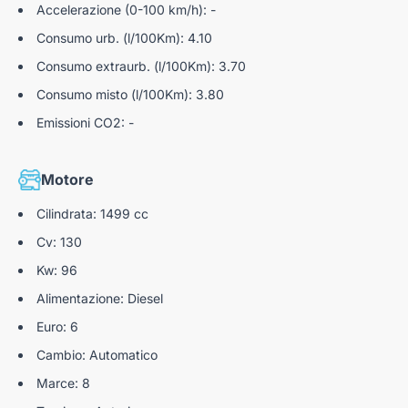
Accelerazione (0-100 km/h): -
U3039586
Cinture di sicurezza anteriori (regolabili in altezza, a
Consumo urb. (l/100Km): 4.10
pretensione pirotecnica) e posteriori a tre punti di
ancoraggio con limitatore di sforzo
Consumo extraurb. (l/100Km): 3.70
Active Blind Corner Assist
Consumo misto (l/100Km): 3.80
Emissioni CO2: -
Limitatore di velocità a soglie programmabili
Freno di stazionamento elettrico
Motore
Sensori Di Parcheggio Posteriori
Cilindrata: 1499 cc
Sensori di parcheggio anteriori
Cv: 130
Distance Alert
Kw: 96
GSI (GEAR SHIFT INDICATOR)
Alimentazione: Diesel
Euro: 6
Cambio: Automatico
Marce: 8