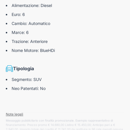
Distance Alert
Alimentazione: Diesel
Visiopark 180° (retrocamera 180°)
Euro: 6
GSI (GEAR SHIFT INDICATOR)
Cambio: Automatico
PARK ASSIST (SENSORI DI PARCHEGGIO
Marce: 6
ANTERIORI E POSTERIORI CON SISTEMA DI
Trazione: Anteriore
ASSISTENZA ATTIVA AL PARCHEGGIO) +
RETROCAMERA
Nome Motore: BlueHDi
Sensori di parcheggio anteriori
Tipologia
Segmento: SUV
Neo Patentati: No
Note legali
Messaggio pubblicitario con finalità promozionale. Esempio rappresentativo di
finanziamento: Prezzo promo € 14.680,00 Listino € 15.450,00; Anticipo pari a €
2.940,00. Importo totale del credito € 11.742,00 da restituire in 96 rate mensili ognuna