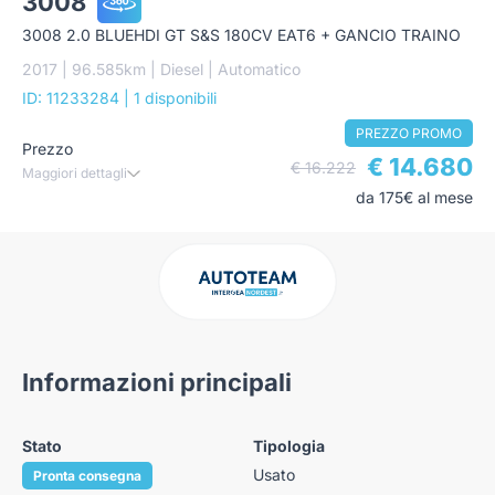
3008
3008 2.0 BLUEHDI GT S&S 180CV EAT6 + GANCIO TRAINO
2017 | 96.585km | Diesel | Automatico
ID: 11233284
| 1 disponibili
PREZZO PROMO
Prezzo
€ 14.680
€ 16.222
Maggiori dettagli
da 175€ al mese
Informazioni principali
Stato
Tipologia
Usato
Pronta consegna