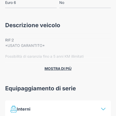
Euro 6
No
Descrizione veicolo
RIF:2
*USATO GARANTITO*
Possibilità di garanzia fino a 5 anni KM illimitati
Dotazione:
MOSTRA DI PIÙ
-Cerchi in lega
-Radio Bluetooth
-Gancio traino
Equipaggiamento di serie
-Climatizzatore automatico
-Navigatore
-Retrocamera
-App connect
Interni
-Sensori di parcheggio