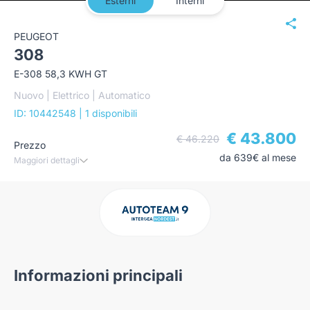
Esterni
Interni
PEUGEOT
308
E-308 58,3 KWH GT
Nuovo | Elettrico | Automatico
ID: 10442548
| 1 disponibili
€ 43.800
€ 46.220
Prezzo
da 639€ al mese
Maggiori dettagli
Informazioni principali