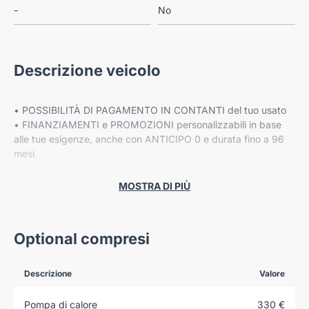
-
No
Descrizione veicolo
• POSSIBILITÀ DI PAGAMENTO IN CONTANTI del tuo usato
• FINANZIAMENTI e PROMOZIONI personalizzabili in base
alle tue esigenze, anche con ANTICIPO 0 e durata fino a 96
mesi
• Fino a 8 ANNI DI GARANZIA ESTESA Cover Gear*
MOSTRA DI PIÙ
PREZZO ESCLUSO DI IPT E MESSA SU STRADA
Optional compresi
Descrizione
Valore
VIENI A TROVARCI NELLE NOSTRE SEDI:
Pompa di calore
330 €