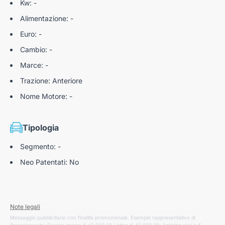
Kw: -
Alimentazione: -
Euro: -
Cambio: -
Marce: -
Trazione: Anteriore
Nome Motore: -
Tipologia
Segmento: -
Neo Patentati: No
Note legali
Messaggio pubblicitario con finalità promozionale. Esempio rappresentativo di
finanziamento: Prezzo promo € 43.900,00 Listino € 43.900,00; Anticipo pari a €