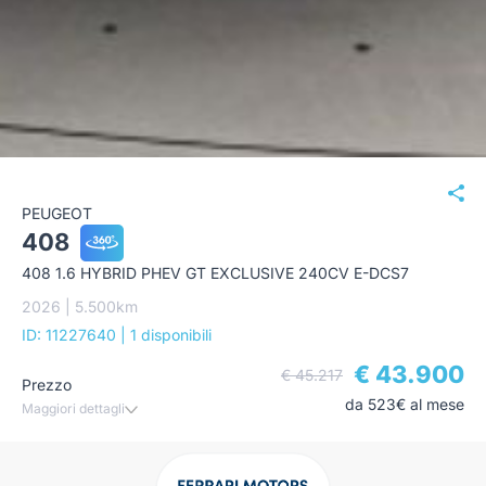
PEUGEOT
408
408 1.6 HYBRID PHEV GT EXCLUSIVE 240CV E-DCS7
2026 | 5.500km
ID: 11227640
| 1 disponibili
€ 43.900
€ 45.217
Prezzo
da 523€ al mese
Maggiori dettagli