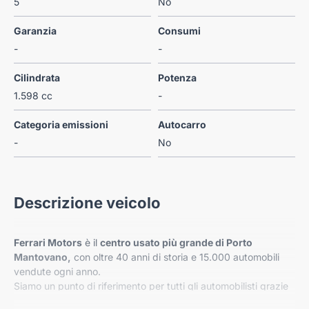
5
No
Garanzia
Consumi
-
-
Cilindrata
Potenza
1.598 cc
-
Categoria emissioni
Autocarro
-
No
Descrizione veicolo
Ferrari Motors
è il
centro usato più grande di Porto
Mantovano,
con oltre 40 anni di storia e 15.000 automobili
vendute ogni anno.
Siamo un punto di riferimento per tutti gli automobilisti grazie
alle nostre 26 sedi distribuite in 3 regioni e 11 province e con