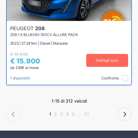
PEUGEOT
208
208 1.5 BLUEHDI 100CV ALLURE PACK
2023 | 37.241km | Diesel | Manuale
€ 19.656
€ 15.900
Dettagli auto
da 238€ al mese
1 disponibili
Confronta
1-15 di 312 veicoli
1
2
3
4
5
...
21