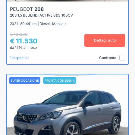
PEUGEOT
208
208 1.5 BLUEHDI ACTIVE S&S 100CV
2021 | 80.441km | Diesel | Manuale
€ 13.020
€ 11.530
Dettagli auto
da 171€ al mese
1 disponibili
Confronta
SUPER OCCASIONE
PRONTA CONSEGNA