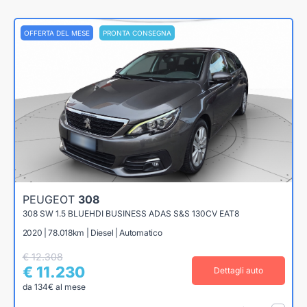
OFFERTA DEL MESE
PRONTA CONSEGNA
PEUGEOT
308
308 SW 1.5 BLUEHDI BUSINESS ADAS S&S 130CV EAT8
2020 | 78.018km | Diesel | Automatico
€ 12.308
€ 11.230
Dettagli auto
da 134€ al mese