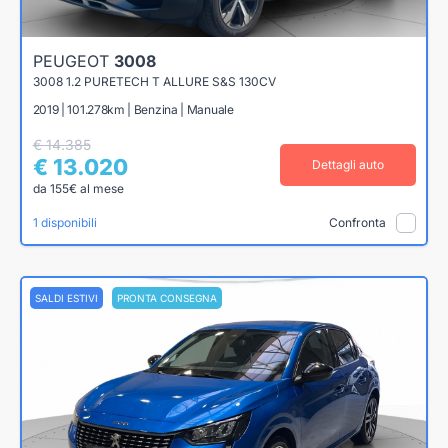
PEUGEOT
3008
3008 1.2 PURETECH T ALLURE S&S 130CV
2019 | 101.278km | Benzina | Manuale
€ 14.385
€ 13.020
Dettagli auto
da 155€ al mese
1 disponibili
Confronta
SALDI ESTIVI
PRONTA CONSEGNA