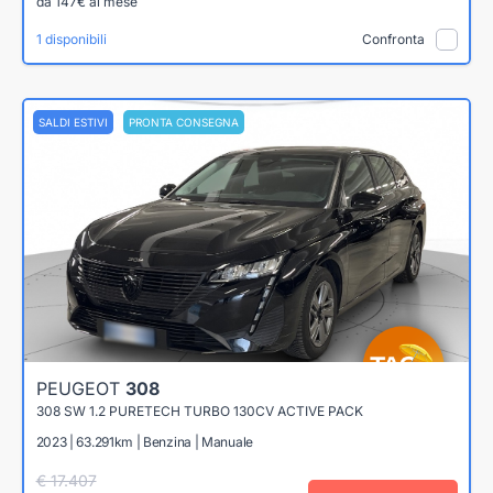
da 147€ al mese
1 disponibili
Confronta
SALDI ESTIVI
PRONTA CONSEGNA
PEUGEOT
308
308 SW 1.2 PURETECH TURBO 130CV ACTIVE PACK
2023 | 63.291km | Benzina | Manuale
€ 17.407