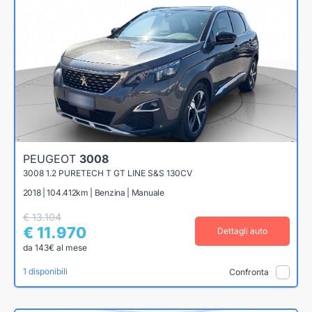
PEUGEOT
3008
3008 1.2 PURETECH T GT LINE S&S 130CV
2018 | 104.412km | Benzina | Manuale
€ 13.104
€ 11.970
Dettagli auto
da 143€ al mese
1 disponibili
Confronta