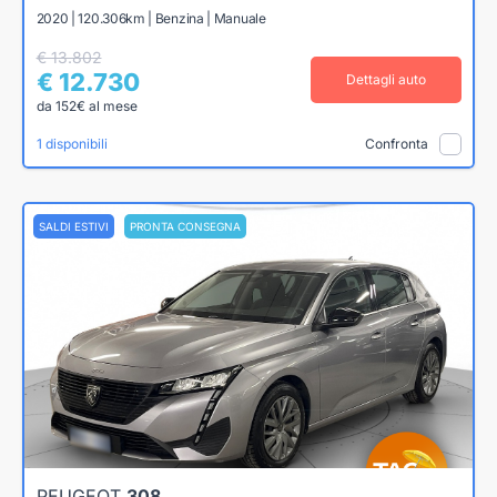
2020 | 120.306km | Benzina | Manuale
€ 13.802
€ 12.730
Dettagli auto
da 152€ al mese
1 disponibili
Confronta
SALDI ESTIVI
PRONTA CONSEGNA
PEUGEOT
308