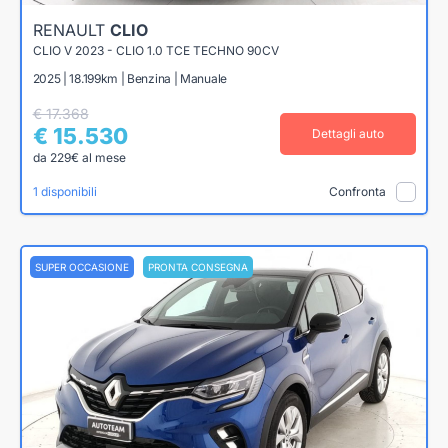
RENAULT
CLIO
CLIO V 2023 - CLIO 1.0 TCE TECHNO 90CV
2025 | 18.199km | Benzina | Manuale
€ 17.368
€ 15.530
Dettagli auto
da 229€ al mese
1 disponibili
Confronta
SUPER OCCASIONE
PRONTA CONSEGNA