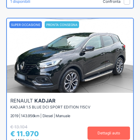
1 disponibili
Confronta
SUPER OCCASIONE
PRONTA CONSEGNA
RENAULT
KADJAR
KADJAR 1.5 BLUE DCI SPORT EDITION 115CV
2019 | 143.956km | Diesel | Manuale
€ 13.104
€ 11.970
Dettagli auto