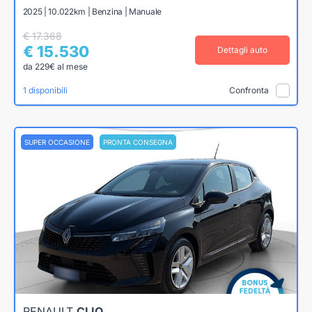
2025 | 10.022km | Benzina | Manuale
€ 17.368
€ 15.530
Dettagli auto
da 229€ al mese
1 disponibili
Confronta
SUPER OCCASIONE
PRONTA CONSEGNA
RENAULT
CLIO