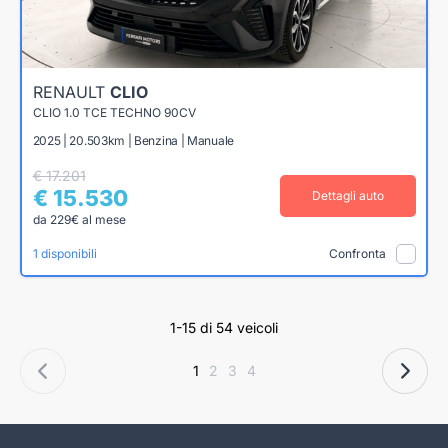
RENAULT
CLIO
CLIO 1.0 TCE TECHNO 90CV
2025 | 20.503km | Benzina | Manuale
€ 17.201
€ 15.530
Dettagli auto
da 229€ al mese
1 disponibili
Confronta
1-15 di 54 veicoli
1
2
3
4