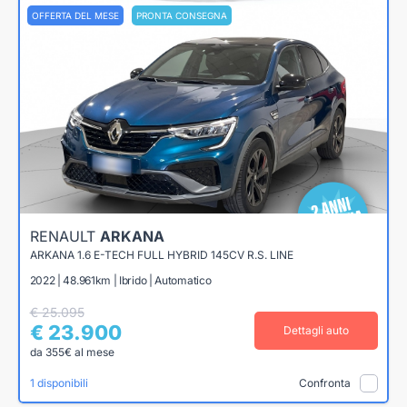
OFFERTA DEL MESE
PRONTA CONSEGNA
RENAULT
ARKANA
ARKANA 1.6 E-TECH FULL HYBRID 145CV R.S. LINE
2022 | 48.961km | Ibrido | Automatico
€ 25.095
€ 23.900
Dettagli auto
da 355€ al mese
1 disponibili
Confronta