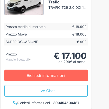
Trafic
TRAFIC T29 2.0 DCI 145CV L2H1 ENERGY ICE
Prezzo medio di mercato
€ 18.900
Prezzo Move
€ 18.000
SUPER OCCASIONE
-€ 900
€ 17.100
Prezzo
Maggiori dettagli
da 299€ al mese
Richiedi informazioni
Live Chat
Richiedi informazioni
+390454500487