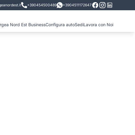
eanordest.it
+390454500489
+3904511172647
ergea Nord Est Business
Configura auto
Sedi
Lavora con Noi