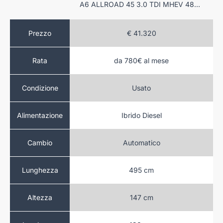
330E TOURING XDRIVE MSPORT AUTO
A6 ALLROAD 45 3.0 TDI MHEV 48V QUATTRO 245CV S-TRONIC
.170
Prezzo
€ 41.320
al mese
da 780€ al mese
Rata
to
Usato
Condizione
Benzina
Ibrido Diesel
Alimentazione
atico
Automatico
Cambio
 cm
495 cm
Lunghezza
 cm
147 cm
Altezza