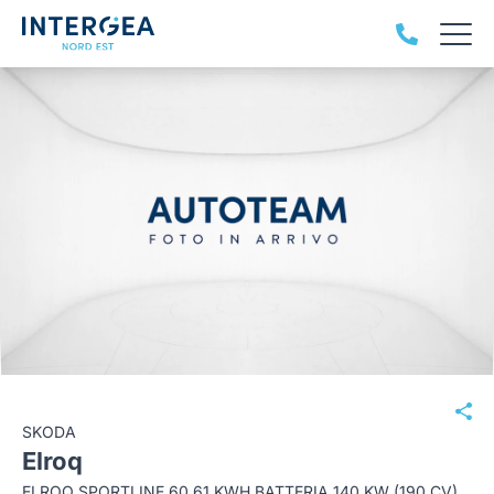
SKODA
Elroq
ELROQ SPORTLINE 60 61 KWH BATTERIA 140 KW (190 CV) AUTOMATICO