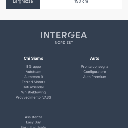
 cm
190 cm
Larghezza
Chi Siamo
Auto
Il Gruppo
Pronta consegna
Autoteam
Configuratore
Autoteam 9
Auto Premium
Ferrari Motors
Dati aziendali
Whistleblowing
Provvedimento IVASS
Assistenza
Easy Buy
Easy Buy Usato