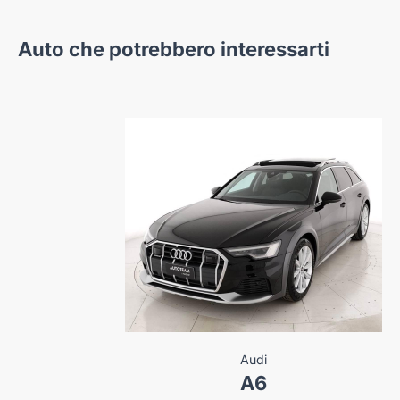
Auto che potrebbero interessarti
mw
Audi
ie 3
A6