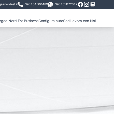
eanordest.it
+390454500489
+3904511172647
ergea Nord Est Business
Configura auto
Sedi
Lavora con Noi