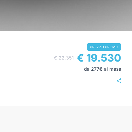
PREZZO PROMO
€ 19.530
€ 22.351
da 277€ al mese