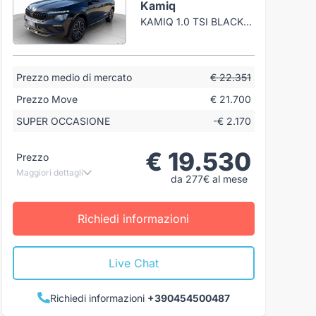
Kamiq
KAMIQ 1.0 TSI BLACK DOTS 115CV DSG
Prezzo medio di mercato
€ 22.351
Prezzo Move
€ 21.700
SUPER OCCASIONE
-€ 2.170
€ 19.530
Prezzo
Maggiori dettagli
da 277€ al mese
Richiedi informazioni
Live Chat
Richiedi informazioni
+390454500487