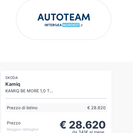
SKODA
Kamiq
KAMIQ BE MORE 1,0 TSI 70 KW (95 CV) 5 MARCE - MANUALE
Prezzo di listino
€ 28.620
€ 28.620
Prezzo
Maggiori dettagli
da 341€ al mese