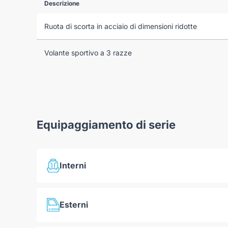
Descrizione
Ruota di scorta in acciaio di dimensioni ridotte
Volante sportivo a 3 razze
Equipaggiamento di serie
Interni
Portabicchieri sul tunnel centrale
Esterni
Tasche portaoggetti sul retro degli schienali dei sedi