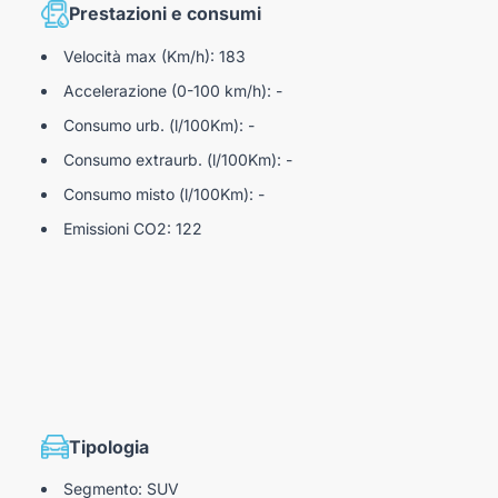
serbatoio (tramite chiusura centralizzata)
Prestazioni e consumi
Velocità max (Km/h): 183
con filtro combinato, sensore umidità e Air Care
Accelerazione (0-100 km/h): -
el carburante
Consumo urb. (l/100Km): -
on ombrello integrato
Consumo extraurb. (l/100Km): -
Consumo misto (l/100Km): -
Emissioni CO2: 122
attivazione luci di emergenza in caso di urto
nclusi per 3 anni
ate di emergenza
 lo schienale dei sedili posteriori
M+)
aticamente
Tipologia
Segmento: SUV