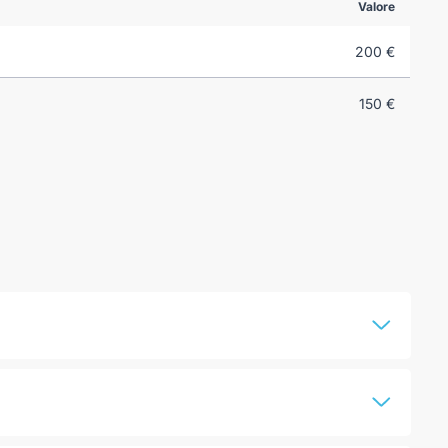
Valore
200 €
150 €
li anteriori