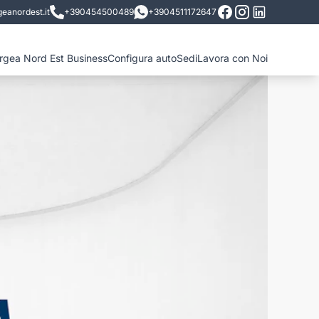
eanordest.it
+390454500489
+3904511172647
ergea Nord Est Business
Configura auto
Sedi
Lavora con Noi