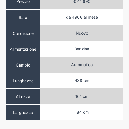
.240
Prezzo
€ 41.690
da 496€ al mese
Rata
sy Buy
ovo
Nuovo
Condizione
Benzina
Benzina
Alimentazione
atico
Automatico
Cambio
 cm
438 cm
Lunghezza
 cm
161 cm
Altezza
 cm
184 cm
Larghezza