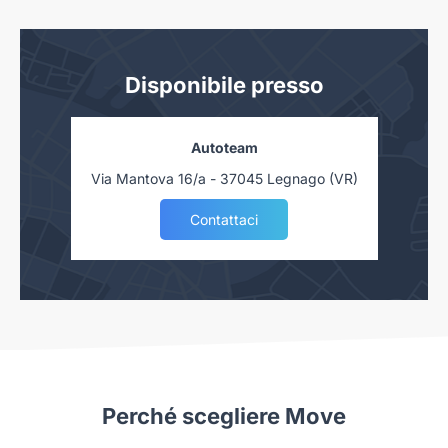
Driving Mode Select - selettore stile di guida
Parking Distance Control - Sensori per il parcheggio
Disponibile presso
anteriori e posteriori con frenata di emergenza
automatica
Autoteam
Via Mantova 16/a - 37045 Legnago (VR)
Contattaci
Perché scegliere Move