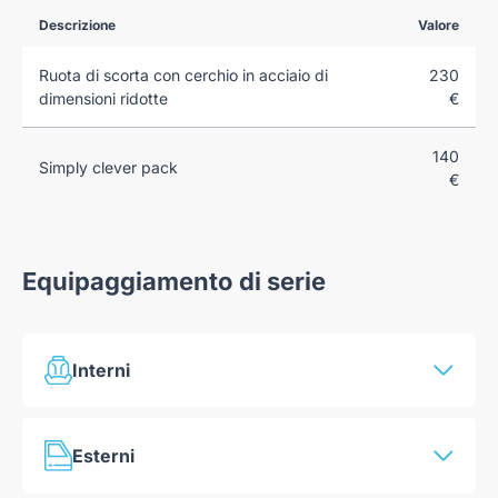
Descrizione
Valore
Ruota di scorta con cerchio in acciaio di
230
dimensioni ridotte
€
140
Simply clever pack
€
Equipaggiamento di serie
Interni
Tasche nello schienale dei sedili anteriori
Esterni
Vani portaoggetti nel vano bagagli