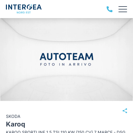
SKODA
Karoq
KAROQ SPORTLINE 1,5 TSI 110 KW (150 CV) 7 MARCE - DSG