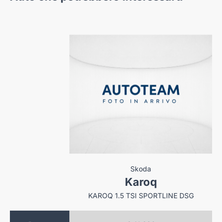
eot
Skoda
08
Karoq
308 SW 1.6 HYBRID PHEV ALLURE 195CV E-DCS7
KAROQ 1.5 TSI SPORTLINE DSG