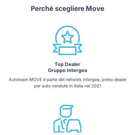
Telecamera posteriore con linee guida dinamiche per
Perché scegliere Move
il parcheggio
Top Dealer
Gruppo Intergea
Autoteam MOVE è parte del network Intergea, primo dealer
per auto vendute in Italia nel 2021