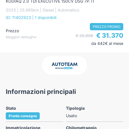
KODIAQ 2.0 TDI EXECUTIVE 150CV DSG 7P.TI
2025 | 25.985km | Diesel | Automatico
ID: 11402923
| 1 disponibili
PREZZO PROMO
Prezzo
€ 31.370
€ 35.896
Maggiori dettagli
da 442€ al mese
Informazioni principali
Stato
Tipologia
Usato
Pronta consegna
Immatricolazione
Chilometraggio