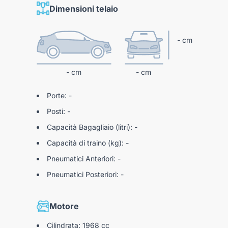
Dimensioni telaio
- cm
- cm
- cm
Porte: -
Posti: -
Capacità Bagagliaio (litri): -
Capacità di traino (kg): -
Pneumatici Anteriori: -
Pneumatici Posteriori: -
Motore
Cilindrata: 1968 cc