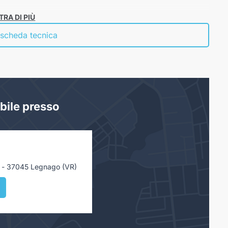
RA DI PIÙ
 scheda tecnica
bile presso
 - 37045 Legnago (VR)