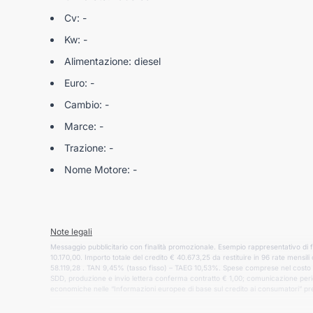
Cv: -
Kw: -
Alimentazione: diesel
Euro: -
Cambio: -
Marce: -
Trazione: -
Nome Motore: -
Note legali
Messaggio pubblicitario con finalità promozionale. Esempio rappresentativo di
10.170,00. Importo totale del credito € 40.673,25 da restituire in 96 rate mensi
58.119,28 . TAN 9,45% (tasso fisso) – TAEG 10,53%. Spese comprese nel costo to
SDD, produzione e invio lettera conferma contratto € 1,00; comunicazione period
economiche nelle “Informazioni europee di base sul credito ai consumatori” pre