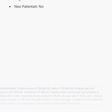
Neo Patentati: No
 finanziamento: Prezzo promo € 50.840,00 Listino € 50.840,00; Anticipo pari a €
li ognuna di € 605,00. Interessi € 17.446,03. Importo totale dovuto dal consumatore €
tale del credito: spese istruttoria pratica € 325,00, incasso rata € 3,50 cad. a mezzo
ica annuale € 1,00 cad; imposta di bollo in misura di legge. Condizioni contrattuali ed
sso la nostra concessionaria. Salvo approvazione delle Finanziarie.