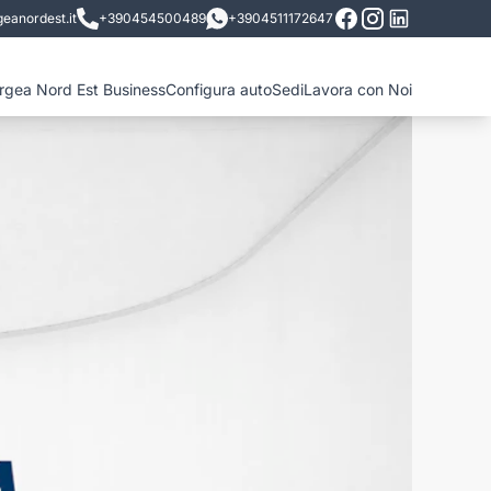
eanordest.it
+390454500489
+3904511172647
ergea Nord Est Business
Configura auto
Sedi
Lavora con Noi