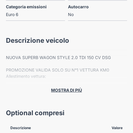
Categoria emissioni
Autocarro
Euro 6
No
Descrizione veicolo
NUOVA SUPERB WAGON STYLE 2.0 TDI 150 CV DSG
PROMOZIONE VALIDA SOLO SU N°1 VETTURA KM0
Allestimento vettura:
- Colore ARGENTO PEBBLE
-Cerchi in lega Vega da 18''
MOSTRA DI PIÙ
- Design Selection LOUNGE
- ESTENSIONE GARANZIA 4 ANNI
Prezzo di listino € 52.676,00
Optional compresi
Da Autoteam tua a € 37.950,00 passaggio di proprietà
escluso.
Descrizione
Valore