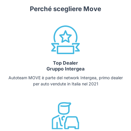
Parking Distance Control - Sensori per il parcheggio
anteriori e posteriori con frenata di emergenza
Perché scegliere Move
automatica
Top Dealer
Gruppo Intergea
Autoteam MOVE è parte del network Intergea, primo dealer
per auto vendute in Italia nel 2021