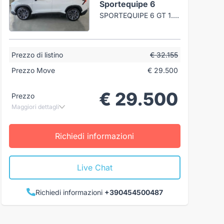
Sportequipe 6
SPORTEQUIPE 6 GT 1.5 TURBO GPL 149CV DCT
Prezzo di listino
€ 32.155
Prezzo Move
€ 29.500
€ 29.500
Prezzo
Maggiori dettagli
Richiedi informazioni
Live Chat
Richiedi informazioni
+390454500487