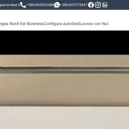
eanordest.it
+390454500489
+3904511172647
ergea Nord Est Business
Configura auto
Sedi
Lavora con Noi