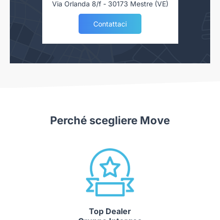
Via Orlanda 8/f - 30173 Mestre (VE)
causa della non uniformità dei dati pubblicati dai diversi
portali è possibile che ci siano degli errori. Ci scusiamo per
Contattaci
l'inconveniente e vi invitiamo a verificare le caratteristiche
dello specifico veicolo con un nostro consulente.
Autoteam S.r.l. declina ogni responsabilità per eventuali
involontarie incongruenze, che non rappresentano in alcun
modo un impegno contrattuale.
N3038569
Perché scegliere Move
Top Dealer