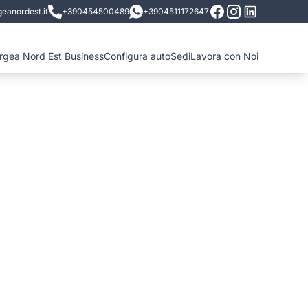
eanordest.it
+390454500489
+3904511172647
ergea Nord Est Business
Configura auto
Sedi
Lavora con Noi