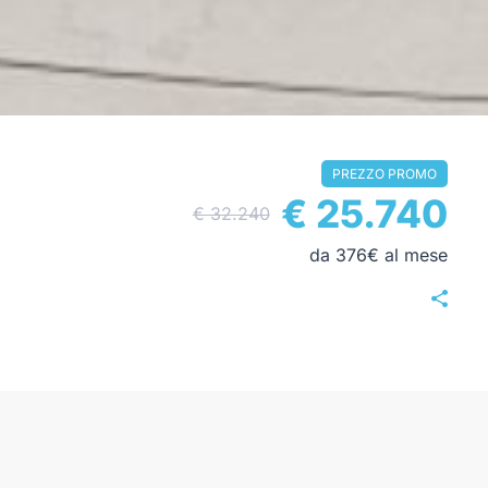
PREZZO PROMO
€ 25.740
€ 32.240
da 376€ al mese