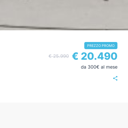
PREZZO PROMO
€ 20.490
€ 25.990
da 300€ al mese