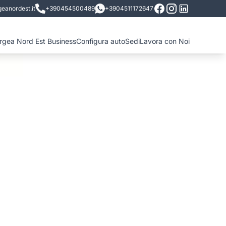
eanordest.it
+390454500489
+3904511172647
ergea Nord Est Business
Configura auto
Sedi
Lavora con Noi