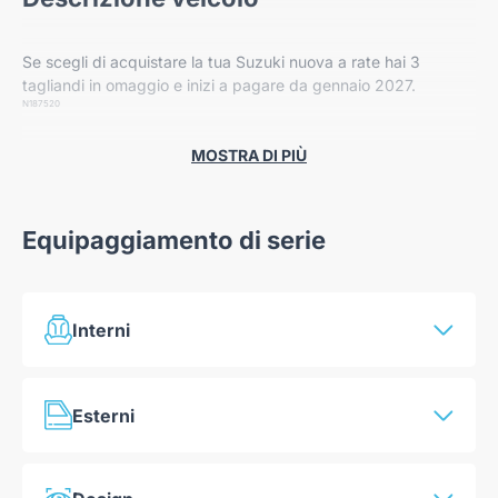
Se scegli di acquistare la tua Suzuki nuova a rate hai 3
tagliandi in omaggio e inizi a pagare da gennaio 2027.
N187520
MOSTRA DI PIÙ
Equipaggiamento di serie
Interni
Climatizzatore Manuale
Esterni
Volante regolabile in altezza
Volante regolabile in profondità
Maniglie in tinta carrozzeria