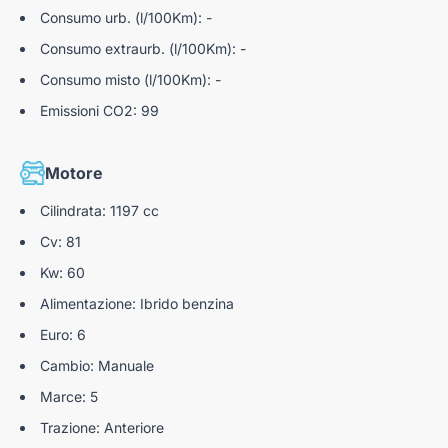
Consumo urb. (l/100Km): -
Sensori Di Parcheggio Posteriori
Consumo extraurb. (l/100Km): -
Telecamera posteriore con misuratore di distanza
Consumo misto (l/100Km): -
Emissioni CO2: 99
Motore
Cilindrata: 1197 cc
Cv: 81
Kw: 60
Alimentazione: Ibrido benzina
Euro: 6
Cambio: Manuale
Marce: 5
Trazione: Anteriore