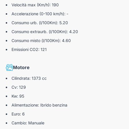
Velocità max (Km/h): 190
Sistema "guidadritto" - Mantenimento corsia
Accelerazione (0-100 km/h): -
Adaptive Cruise Control (ACC)
Consumo urb. (l/100Km): 5.20
Telecamera posteriore con misuratore di distanza
Consumo extraurb. (l/100Km): 4.20
Sensore pioggia
Consumo misto (l/100Km): 4.60
Emissioni CO2: 121
Motore
Cilindrata: 1373 cc
Cv: 129
Kw: 95
Alimentazione: Ibrido benzina
Euro: 6
Cambio: Manuale