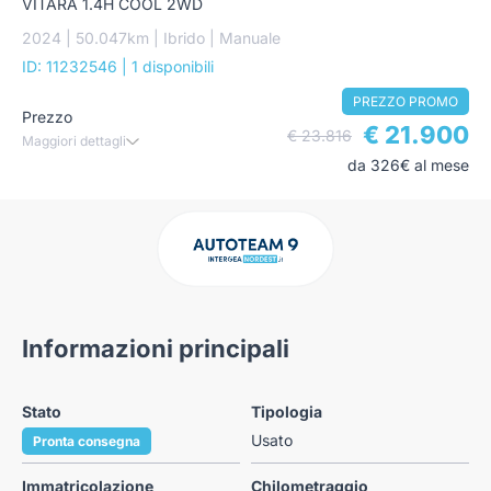
VITARA 1.4H COOL 2WD
2024 | 50.047km | Ibrido | Manuale
ID: 11232546
| 1 disponibili
PREZZO PROMO
Prezzo
€ 21.900
€ 23.816
Maggiori dettagli
da 326€ al mese
Informazioni principali
Stato
Tipologia
Usato
Pronta consegna
Immatricolazione
Chilometraggio