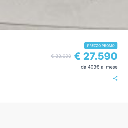
PREZZO PROMO
€ 27.590
€ 33.090
da 403€ al mese