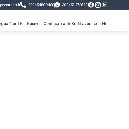
eanordest.it
+390454500489
+3904511172647
ergea Nord Est Business
Configura auto
Sedi
Lavora con Noi