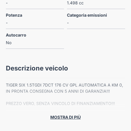
-
1.498 cc
Potenza
Categoria emissioni
-
-
Autocarro
No
Descrizione veicolo
TIGER SIX 1.5TGDI 7DCT 176 CV GPL AUTOMATICA A KM 0,
IN PRONTA CONSEGNA CON 5 ANNI DI GARANZIA!!!
PREZZO VERO, SENZA VINCOLO DI FINANZIAMENTO!!!
TIGER SIX 1.5T DI 7DCT GPL
MOSTRA DI PIÙ
Colori esterni disponibili: 455 - Lunar Eclipse, 452 - Plumbeus
Grey, 451 - Optic White e 454 Cinnabar Red