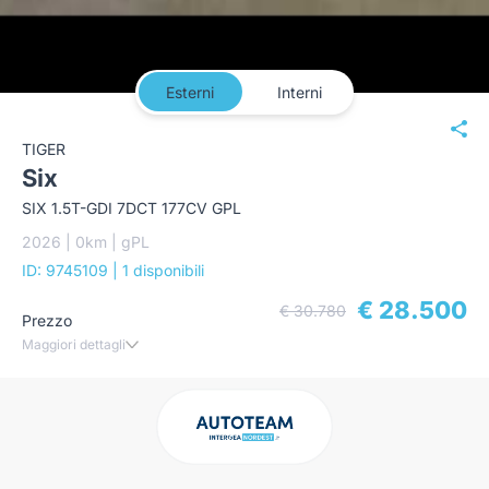
Esterni
Interni
TIGER
Six
SIX 1.5T-GDI 7DCT 177CV GPL
2026 | 0km | gPL
ID: 9745109
| 1 disponibili
€ 28.500
€ 30.780
Prezzo
Maggiori dettagli