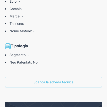
Euro: -
riparazione del parabrezza, il lunotto posteriore, tettuccio
Cambio: -
apribile nonché i cristalli laterali del veicolo assicurato, in caso
di danni determinati da causa accidentale o da fatto
Marce: -
involontario di terzi;
Trazione: -
• INFORTUNI CONDUCENTE - nei limiti dei valori assicurati,
riguardano: l'invalidità permanente da infortunio del
Nome Motore: -
conducente;
• INFORTUNI TRASPORTATI - infortunio dei trasportati che
comporti un'invalidità permanente maggiore al 66% o la
Tipologia
morte;
• GARANZIE ACCESSORIE - l’Impresa si obbliga ad
Segmento: -
indennizzare: le spese veterinarie per lesioni subite da animali
Neo Patentati: No
domestici; le spese di disinfestazione e lavaggio a seguito di
ritrovamento del veicolo conseguente a furto; spese
danneggiamento box privato; spese di ripristino interni veicolo
a seguito di soccorso vittime della strada; costo di riacquisto
Scarica la scheda tecnica
beni ed oggetti a seguito di furto; spese di duplicazione della
patente; spese per rifacimento chiavi; spese anteriori al furto
del veicolo; spese custodia e parcheggio; costi ripristino
airbag; costi ripristino impianto antifurto satellitare/antifurto;
imposta automobilistica e premio assicurativo RC Auto; spese