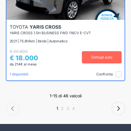
TOYOTA
YARIS CROSS
YARIS CROSS 1.5H BUSINESS FWD 116CV E-CVT
2021 | 75.814km | Ibrido | Automatico
€ 20.800
€ 18.000
Dettagli auto
da 214€ al mese
1 disponibili
Confronta
1-15 di 46 veicoli
1
2
3
4