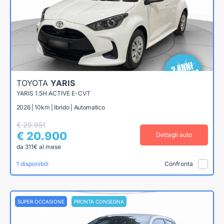
TOYOTA
YARIS
YARIS 1.5H ACTIVE E-CVT
2026 | 10km | Ibrido | Automatico
€ 29.951
€ 20.900
Dettagli auto
da 311€ al mese
1 disponibili
Confronta
SUPER OCCASIONE
PRONTA CONSEGNA