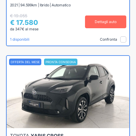
2021 | 94.599km | Ibrido | Automatico
€ 19.055
€ 17.580
Dettagli auto
da 347€ al mese
1 disponibili
Confronta
OFFERTA DEL MESE
PRONTA CONSEGNA
TOYOTA
YARIS CROSS