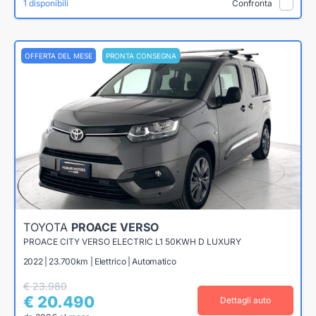
1 disponibili
Confronta
OFFERTA DEL MESE
PRONTA CONSEGNA
TOYOTA
PROACE VERSO
PROACE CITY VERSO ELECTRIC L1 50KWH D LUXURY
2022 | 23.700km | Elettrico | Automatico
€ 23.980
€ 20.490
Dettagli auto