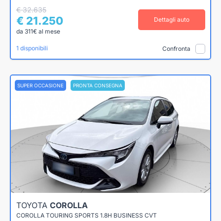
€ 32.635
€ 21.250
Dettagli auto
da 311€ al mese
1 disponibili
Confronta
SUPER OCCASIONE
PRONTA CONSEGNA
TOYOTA
COROLLA
COROLLA TOURING SPORTS 1.8H BUSINESS CVT