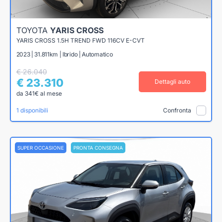
TOYOTA
YARIS CROSS
YARIS CROSS 1.5H TREND FWD 116CV E-CVT
2023 | 31.811km | Ibrido | Automatico
€ 26.040
€ 23.310
Dettagli auto
da 341€ al mese
1 disponibili
Confronta
SUPER OCCASIONE
PRONTA CONSEGNA