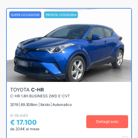
SUPER OCCASIONE
PRONTA CONSEGNA
TOYOTA
C-HR
C-HR 1.8H BUSINESS 2WD E-CVT
2019 | 69.308km | Ibrido | Automatico
€ 18.540
€ 17.100
Dettagli auto
da 204€ al mese