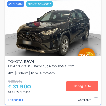
SALDI ESTIVI
PRONTA CONSEGNA
TOYOTA
RAV4
RAV4 2.5 VVT-IE H 218CV BUSINESS 2WD E-CVT
2023 | 33.182km | Ibrido | Automatico
€ 36.645
€ 31.900
Dettagli auto
da 472€ al mese
1 disponibili
Confronta