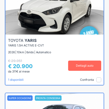
TOYOTA
YARIS
YARIS 1.5H ACTIVE E-CVT
2026 | 10km | Ibrido | Automatico
€ 29.951
€ 20.900
Dettagli auto
da 311€ al mese
1 disponibili
Confronta
SUPER OCCASIONE
PRONTA CONSEGNA