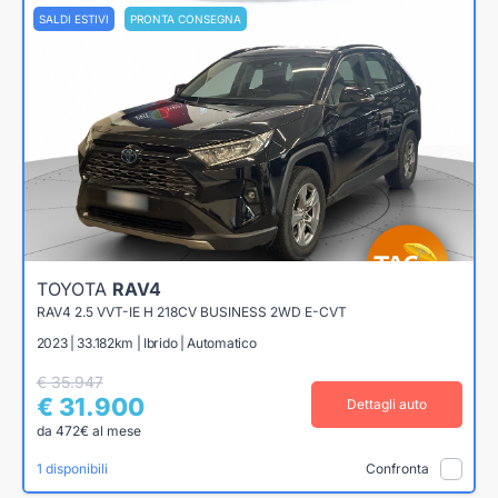
SALDI ESTIVI
PRONTA CONSEGNA
TOYOTA
RAV4
RAV4 2.5 VVT-IE H 218CV BUSINESS 2WD E-CVT
2023 | 33.182km | Ibrido | Automatico
€ 35.947
€ 31.900
Dettagli auto
da 472€ al mese
1 disponibili
Confronta