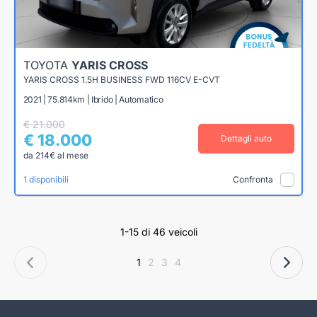
TOYOTA
YARIS CROSS
YARIS CROSS 1.5H BUSINESS FWD 116CV E-CVT
2021 | 75.814km | Ibrido | Automatico
€ 21.000
€ 18.000
Dettagli auto
da 214€ al mese
1 disponibili
Confronta
1-15 di 46 veicoli
1
2
3
4