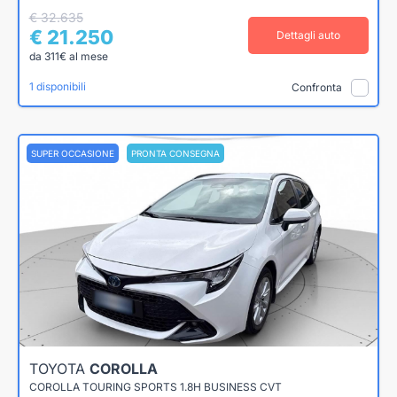
€ 32.635
€ 21.250
Dettagli auto
da 311€ al mese
1 disponibili
Confronta
SUPER OCCASIONE
PRONTA CONSEGNA
TOYOTA
COROLLA
COROLLA TOURING SPORTS 1.8H BUSINESS CVT