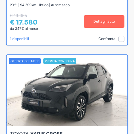
2021 | 94.599km | Ibrido | Automatico
€ 19.055
€ 17.580
Dettagli auto
da 347€ al mese
1 disponibili
Confronta
OFFERTA DEL MESE
PRONTA CONSEGNA
TOYOTA
YARIS CROSS