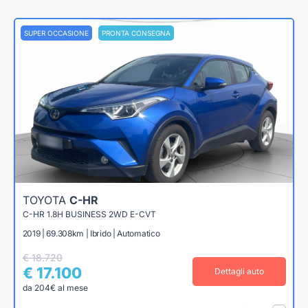
SUPER OCCASIONE
PRONTA CONSEGNA
TOYOTA
C-HR
C-HR 1.8H BUSINESS 2WD E-CVT
2019 | 69.308km | Ibrido | Automatico
€ 18.720
€ 17.100
Dettagli auto
da 204€ al mese