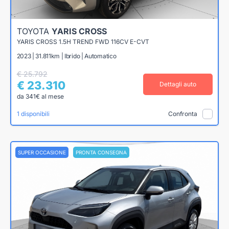
TOYOTA
YARIS CROSS
YARIS CROSS 1.5H TREND FWD 116CV E-CVT
2023 | 31.811km | Ibrido | Automatico
€ 25.792
€ 23.310
Dettagli auto
da 341€ al mese
1 disponibili
Confronta
SUPER OCCASIONE
PRONTA CONSEGNA