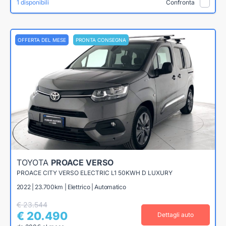
1 disponibili
Confronta
OFFERTA DEL MESE
PRONTA CONSEGNA
TOYOTA
PROACE VERSO
PROACE CITY VERSO ELECTRIC L1 50KWH D LUXURY
2022 | 23.700km | Elettrico | Automatico
€ 23.544
€ 20.490
Dettagli auto