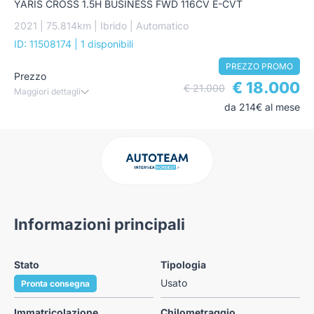
YARIS CROSS 1.5H BUSINESS FWD 116CV E-CVT
2021 | 75.814km | Ibrido | Automatico
ID: 11508174
| 1 disponibili
PREZZO PROMO
Prezzo
€ 18.000
€ 21.000
Maggiori dettagli
da 214€ al mese
Informazioni principali
Stato
Tipologia
Usato
Pronta consegna
Immatricolazione
Chilometraggio