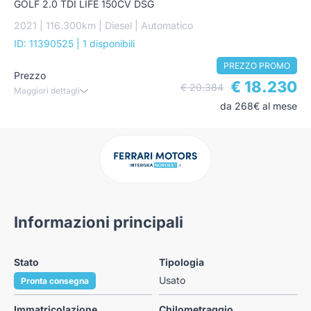
GOLF 2.0 TDI LIFE 150CV DSG
2021 | 116.300km | Diesel | Automatico
ID: 11390525
| 1 disponibili
PREZZO PROMO
Prezzo
€ 18.230
€ 20.384
Maggiori dettagli
da 268€ al mese
Informazioni principali
Stato
Tipologia
Usato
Pronta consegna
Immatricolazione
Chilometraggio