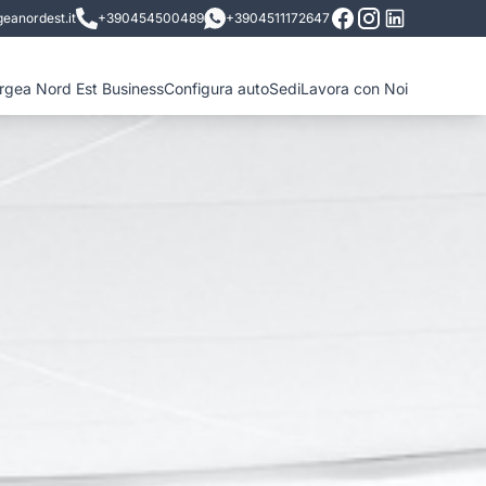
eanordest.it
+390454500489
+3904511172647
ergea Nord Est Business
Configura auto
Sedi
Lavora con Noi