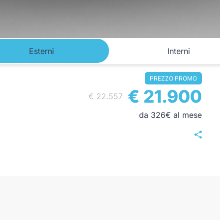
Esterni
Interni
PREZZO PROMO
€ 21.900
€ 22.557
da 326€ al mese