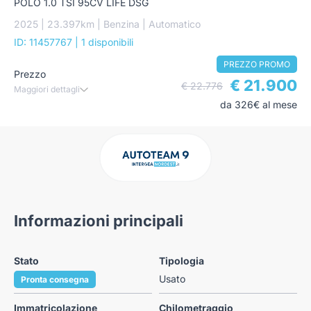
POLO 1.0 TSI 95CV LIFE DSG
2025 | 23.397km | Benzina | Automatico
ID: 11457767
| 1 disponibili
PREZZO PROMO
Prezzo
€ 21.900
€ 22.776
Maggiori dettagli
da 326€ al mese
Informazioni principali
Stato
Tipologia
Usato
Pronta consegna
Immatricolazione
Chilometraggio