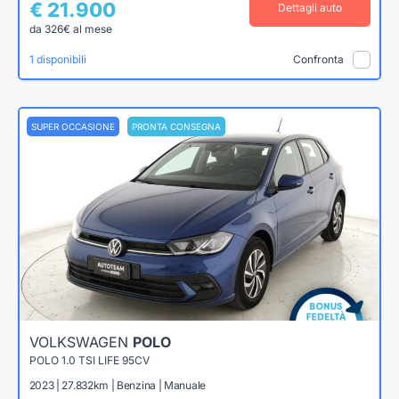
€ 21.900
Dettagli auto
da 326€ al mese
1 disponibili
Confronta
SUPER OCCASIONE
PRONTA CONSEGNA
VOLKSWAGEN
POLO
POLO 1.0 TSI LIFE 95CV
2023 | 27.832km | Benzina | Manuale