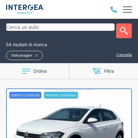
54 risultati di ricerca
Cancella
Volkswagen
Ordina
Filtra
SUPER OCCASIONE
PRONTA CONSEGNA