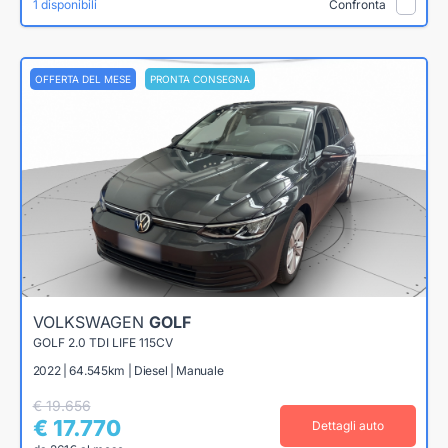
1 disponibili
Confronta
OFFERTA DEL MESE
PRONTA CONSEGNA
VOLKSWAGEN
GOLF
GOLF 2.0 TDI LIFE 115CV
2022 | 64.545km | Diesel | Manuale
€ 19.656
€ 17.770
Dettagli auto