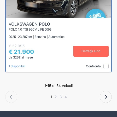
VOLKSWAGEN
POLO
POLO 1.0 TSI 95CV LIFE DSG
2025 | 23.397km | Benzina | Automatico
€ 22.995
€ 21.900
Dettagli auto
da 326€ al mese
1 disponibili
Confronta
1-15 di 54 veicoli
1
2
3
4