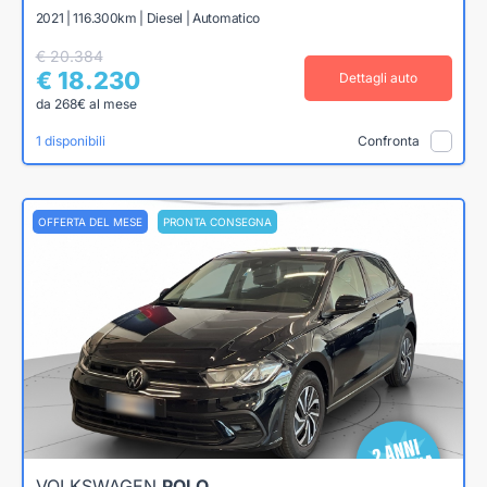
2021 | 116.300km | Diesel | Automatico
€ 20.384
€ 18.230
Dettagli auto
da 268€ al mese
1 disponibili
Confronta
OFFERTA DEL MESE
PRONTA CONSEGNA
VOLKSWAGEN
POLO