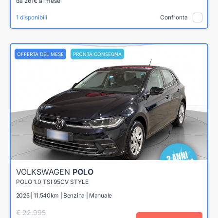
da 261€ al mese
1 disponibili
Confronta
OFFERTA DEL MESE
PRONTA CONSEGNA
VOLKSWAGEN
POLO
POLO 1.0 TSI 95CV STYLE
2025 | 11.540km | Benzina | Manuale
€ 22.995