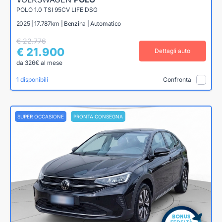
POLO 1.0 TSI 95CV LIFE DSG
2025 | 17.787km | Benzina | Automatico
€ 22.776
€ 21.900
Dettagli auto
da 326€ al mese
1 disponibili
Confronta
SUPER OCCASIONE
PRONTA CONSEGNA