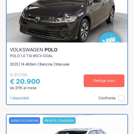
VOLKSWAGEN
POLO
POLO 1.0 TSI 95CV GOAL
2025 | 14.463km | Benzina | Manuale
€ 21.736
€ 20.900
Dettagli auto
da 311€ al mese
1 disponibili
Confronta
SUPER OCCASIONE
PRONTA CONSEGNA