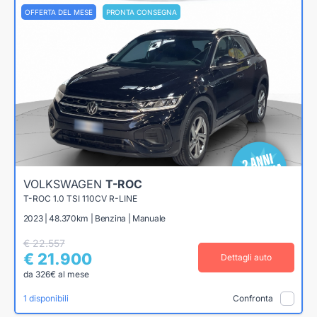
OFFERTA DEL MESE
PRONTA CONSEGNA
VOLKSWAGEN
T-ROC
T-ROC 1.0 TSI 110CV R-LINE
2023 | 48.370km | Benzina | Manuale
€ 22.557
€ 21.900
Dettagli auto
da 326€ al mese
1 disponibili
Confronta