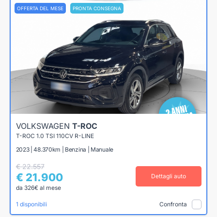
OFFERTA DEL MESE
PRONTA CONSEGNA
VOLKSWAGEN
T-ROC
T-ROC 1.0 TSI 110CV R-LINE
2023 | 48.370km | Benzina | Manuale
€ 22.557
€ 21.900
Dettagli auto
da 326€ al mese
1 disponibili
Confronta