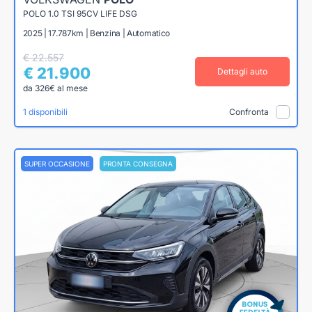
POLO 1.0 TSI 95CV LIFE DSG
2025 | 17.787km | Benzina | Automatico
€ 22.557
€ 21.900
Dettagli auto
da 326€ al mese
1 disponibili
Confronta
SUPER OCCASIONE
PRONTA CONSEGNA