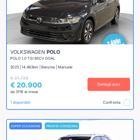
VOLKSWAGEN
POLO
POLO 1.0 TSI 95CV GOAL
2025 | 14.463km | Benzina | Manuale
€ 21.736
€ 20.900
Dettagli auto
da 311€ al mese
1 disponibili
Confronta
SUPER OCCASIONE
PRONTA CONSEGNA