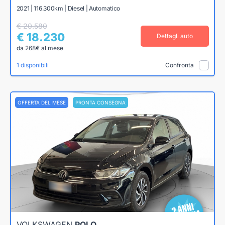
2021 | 116.300km | Diesel | Automatico
€ 20.580
€ 18.230
Dettagli auto
da 268€ al mese
1 disponibili
Confronta
OFFERTA DEL MESE
PRONTA CONSEGNA
VOLKSWAGEN
POLO