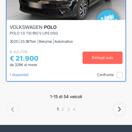
VOLKSWAGEN
POLO
POLO 1.0 TSI 95CV LIFE DSG
2025 | 23.397km | Benzina | Automatico
€ 22.776
€ 21.900
Dettagli auto
da 326€ al mese
1 disponibili
Confronta
1-15 di 54 veicoli
1
2
3
4