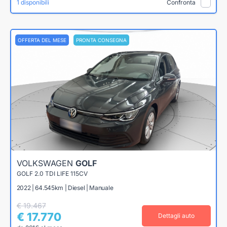
1 disponibili
Confronta
OFFERTA DEL MESE
PRONTA CONSEGNA
VOLKSWAGEN
GOLF
GOLF 2.0 TDI LIFE 115CV
2022 | 64.545km | Diesel | Manuale
€ 19.467
€ 17.770
Dettagli auto