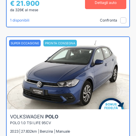
€ 21.900
Dettagli auto
da 326€ al mese
1 disponibili
Confronta
SUPER OCCASIONE
PRONTA CONSEGNA
VOLKSWAGEN
POLO
POLO 1.0 TSI LIFE 95CV
2023 | 27.832km | Benzina | Manuale