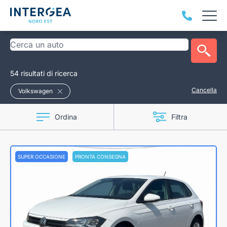
54 risultati di ricerca
Cancella
Volkswagen
Ordina
Filtra
SUPER OCCASIONE
PRONTA CONSEGNA