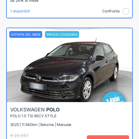
da 261€ al mese
1 disponibili
Confronta
OFFERTA DEL MESE
PRONTA CONSEGNA
VOLKSWAGEN
POLO
POLO 1.0 TSI 95CV STYLE
2025 | 11.540km | Benzina | Manuale
€ 22.557