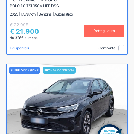
POLO 1.0 TSI 95CV LIFE DSG
2025 | 17.787km | Benzina | Automatico
€ 22.995
€ 21.900
Dettagli auto
da 326€ al mese
1 disponibili
Confronta
SUPER OCCASIONE
PRONTA CONSEGNA