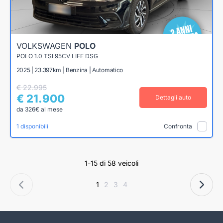
VOLKSWAGEN
POLO
POLO 1.0 TSI 95CV LIFE DSG
2025 | 23.397km | Benzina | Automatico
€ 22.995
€ 21.900
Dettagli auto
da 326€ al mese
1 disponibili
Confronta
1-15 di 58 veicoli
1
2
3
4