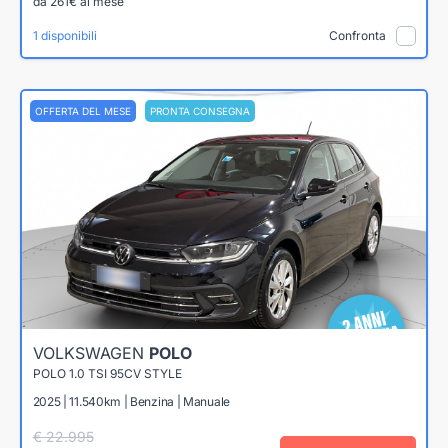
da 261€ al mese
1 disponibili
Confronta
OFFERTA DEL MESE
PRONTA CONSEGNA
VOLKSWAGEN
POLO
POLO 1.0 TSI 95CV STYLE
2025 | 11.540km | Benzina | Manuale
€ 22.995