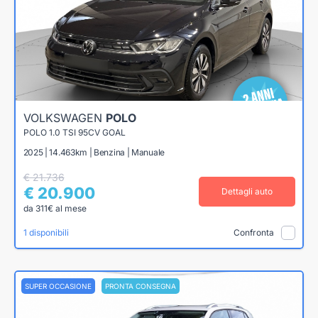
VOLKSWAGEN
POLO
POLO 1.0 TSI 95CV GOAL
2025 | 14.463km | Benzina | Manuale
€ 21.736
€ 20.900
Dettagli auto
da 311€ al mese
1 disponibili
Confronta
SUPER OCCASIONE
PRONTA CONSEGNA