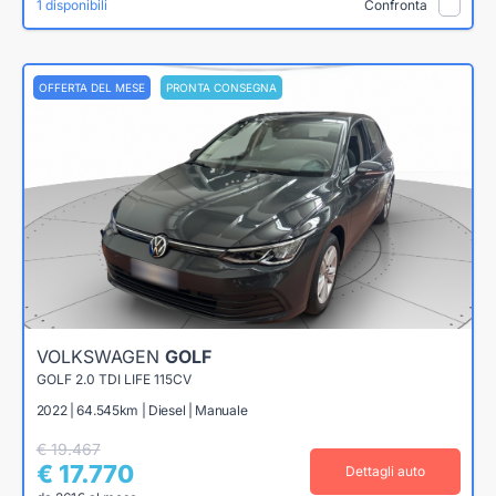
1 disponibili
Confronta
OFFERTA DEL MESE
PRONTA CONSEGNA
VOLKSWAGEN
GOLF
GOLF 2.0 TDI LIFE 115CV
2022 | 64.545km | Diesel | Manuale
€ 19.467
€ 17.770
Dettagli auto