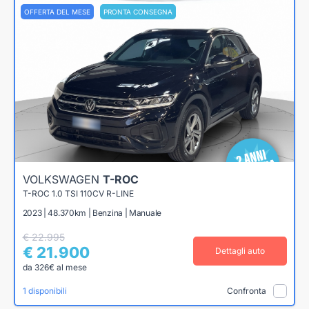
OFFERTA DEL MESE
PRONTA CONSEGNA
VOLKSWAGEN
T-ROC
T-ROC 1.0 TSI 110CV R-LINE
2023 | 48.370km | Benzina | Manuale
€ 22.995
€ 21.900
Dettagli auto
da 326€ al mese
1 disponibili
Confronta