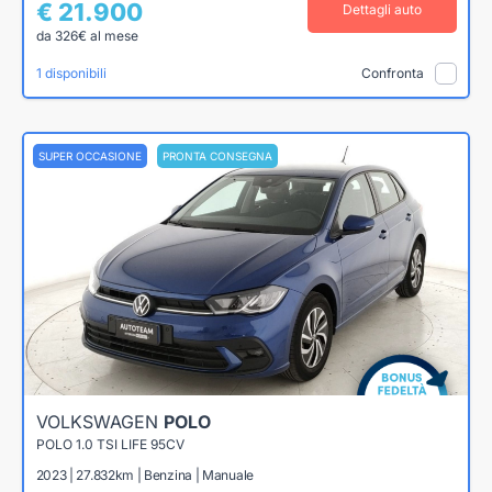
€ 21.900
Dettagli auto
da 326€ al mese
1 disponibili
Confronta
SUPER OCCASIONE
PRONTA CONSEGNA
VOLKSWAGEN
POLO
POLO 1.0 TSI LIFE 95CV
2023 | 27.832km | Benzina | Manuale