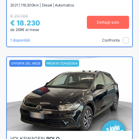
2021 | 116.300km | Diesel | Automatico
€ 20.188
€ 18.230
Dettagli auto
da 268€ al mese
1 disponibili
Confronta
OFFERTA DEL MESE
PRONTA CONSEGNA
VOLKSWAGEN
POLO