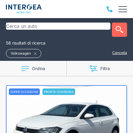
58 risultati di ricerca
Cancella
Volkswagen
Ordina
Filtra
SUPER OCCASIONE
PRONTA CONSEGNA