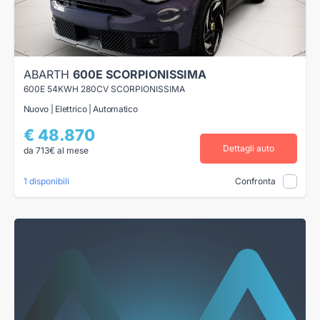
ABARTH
600E SCORPIONISSIMA
600E 54KWH 280CV SCORPIONISSIMA
Nuovo | Elettrico | Automatico
€ 48.870
Dettagli auto
da 713€ al mese
1 disponibili
Confronta