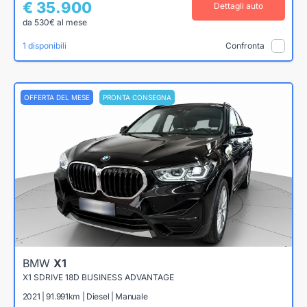
€ 35.900
Dettagli auto
da 530€ al mese
1 disponibili
Confronta
OFFERTA DEL MESE
PRONTA CONSEGNA
BMW
X1
X1 SDRIVE 18D BUSINESS ADVANTAGE
2021 | 91.991km | Diesel | Manuale