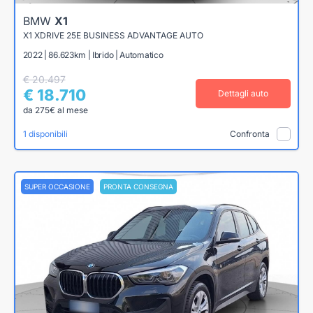
BMW
X1
X1 XDRIVE 25E BUSINESS ADVANTAGE AUTO
2022 | 86.623km | Ibrido | Automatico
€ 20.497
€ 18.710
Dettagli auto
da 275€ al mese
1 disponibili
Confronta
SUPER OCCASIONE
PRONTA CONSEGNA