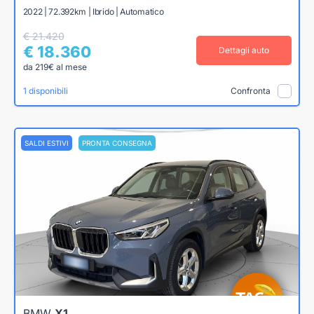
2022 | 72.392km | Ibrido | Automatico
€ 21.420
€ 18.360
Dettagli auto
da 219€ al mese
1 disponibili
Confronta
SALDI ESTIVI
PRONTA CONSEGNA
BMW
X1