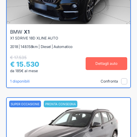
BMW
X1
X1 SDRIVE 18D XLINE AUTO
2018 | 148.158km | Diesel | Automatico
€ 17.535
€ 15.530
Dettagli auto
da 185€ al mese
1 disponibili
Confronta
SUPER OCCASIONE
PRONTA CONSEGNA