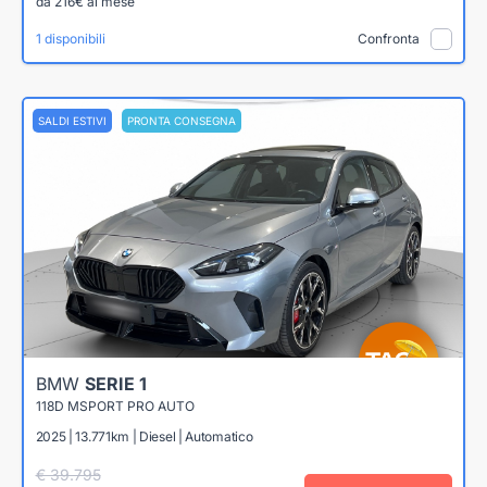
da 216€ al mese
1 disponibili
Confronta
SALDI ESTIVI
PRONTA CONSEGNA
BMW
SERIE 1
118D MSPORT PRO AUTO
2025 | 13.771km | Diesel | Automatico
€ 39.795