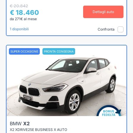
€ 20.842
€ 18.460
Dettagli auto
da 271€ al mese
1 disponibili
Confronta
SUPER OCCASIONE
PRONTA CONSEGNA
BMW
X2
X2 XDRIVE25E BUSINESS X AUTO