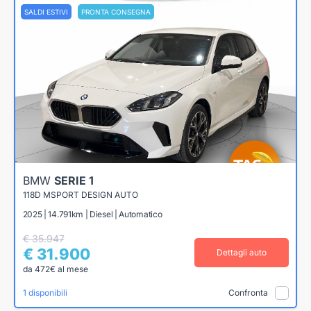
SALDI ESTIVI
PRONTA CONSEGNA
BMW
SERIE 1
118D MSPORT DESIGN AUTO
2025 | 14.791km | Diesel | Automatico
€ 35.947
€ 31.900
Dettagli auto
da 472€ al mese
1 disponibili
Confronta