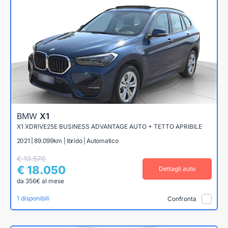
BMW
X1
X1 XDRIVE25E BUSINESS ADVANTAGE AUTO + TETTO APRIBILE
2021 | 89.099km | Ibrido | Automatico
€ 19.570
€ 18.050
Dettagli auto
da 356€ al mese
1 disponibili
Confronta