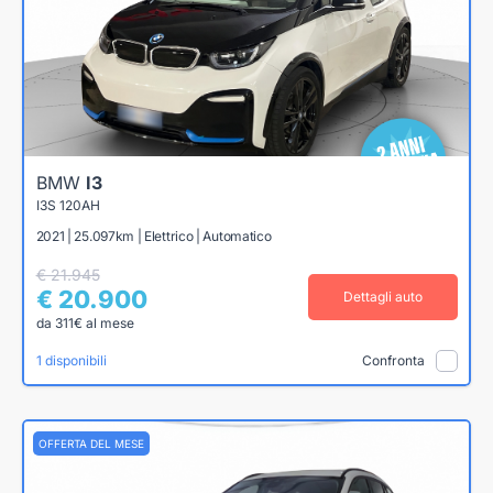
BMW
I3
I3S 120AH
2021 | 25.097km | Elettrico | Automatico
€ 21.945
€ 20.900
Dettagli auto
da 311€ al mese
1 disponibili
Confronta
OFFERTA DEL MESE