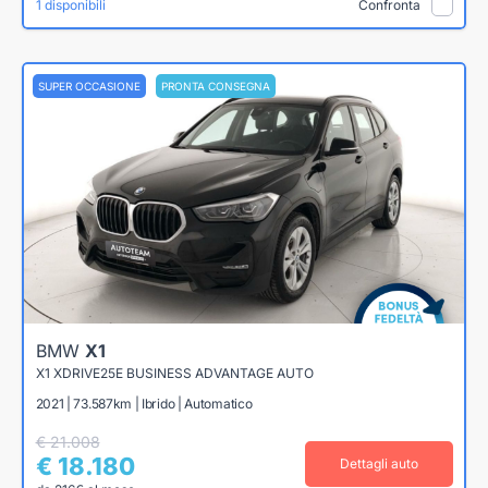
1 disponibili
Confronta
SUPER OCCASIONE
PRONTA CONSEGNA
BMW
X1
X1 XDRIVE25E BUSINESS ADVANTAGE AUTO
2021 | 73.587km | Ibrido | Automatico
€ 21.008
€ 18.180
Dettagli auto