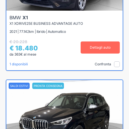
BMW
X1
X1 XDRIVE25E BUSINESS ADVANTAGE AUTO
2021 | 77.142km | Ibrido | Automatico
€ 20.228
€ 18.480
Dettagli auto
da 363€ al mese
1 disponibili
Confronta
SALDI ESTIVI
PRONTA CONSEGNA