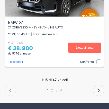
BMW
X1
X1 XDRIVE23D MHEV 48V X-LINE AUTO
2023 | 50.438km | Ibrido | Automatico
€ 49.245
€ 38.900
Dettagli auto
da 574€ al mese
1 disponibili
Confronta
1-15 di 47 veicoli
1
2
3
4