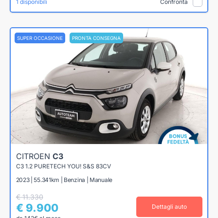
1 disponibili
Confronta
SUPER OCCASIONE
PRONTA CONSEGNA
CITROEN
C3
C3 1.2 PURETECH YOU! S&S 83CV
2023 | 55.341km | Benzina | Manuale
€ 11.330
€ 9.900
Dettagli auto