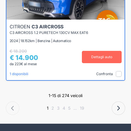
CITROEN
C3 AIRCROSS
C3 AIRCROSS 1.2 PURETECH 130CV MAX EAT6
2024 | 18.152km | Benzina | Automatico
€ 18.200
€ 14.900
Dettagli auto
da 223€ al mese
1 disponibili
Confronta
1-15 di 274 veicoli
1
2
3
4
5
...
19