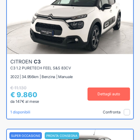
CITROEN
C3
C3 1.2 PURETECH FEEL S&S 83CV
2022 | 34.956km | Benzina | Manuale
€ 11.130
€ 9.860
Dettagli auto
da 147€ al mese
1 disponibili
Confronta
SUPER OCCASIONE
PRONTA CONSEGNA