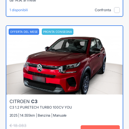
da 143€ al mese
1 disponibili
Confronta
OFFERTA DEL MESE
PRONTA CONSEGNA
CITROEN
C3
C3 1.2 PURETECH TURBO 100CV YOU
2025 | 14.555km | Benzina | Manuale
€ 18.083