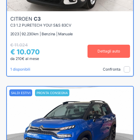
CITROEN
C3
C3 1.2 PURETECH YOU! S&S 83CV
2023 | 92.230km | Benzina | Manuale
€ 11.024
€ 10.070
Dettagli auto
da 210€ al mese
1 disponibili
Confronta
SALDI ESTIVI
PRONTA CONSEGNA