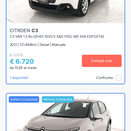
CITROEN
C3
C3 VAN 1.5 BLUEHDI 100CV S&S FEEL M5 (IVA ESPOSTA)
2021 | 121.464km | Diesel | Manuale
€ 7.519
€ 6.720
Dettagli auto
da 102€ al mese
1 disponibili
Confronta
SUPER OCCASIONE
PRONTA CONSEGNA