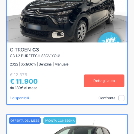
CITROEN
C3
C3 1.2 PURETECH 83CV YOU!
2022 | 65.193km | Benzina | Manuale
€ 12.376
€ 11.900
Dettagli auto
da 180€ al mese
1 disponibili
Confronta
OFFERTA DEL MESE
PRONTA CONSEGNA