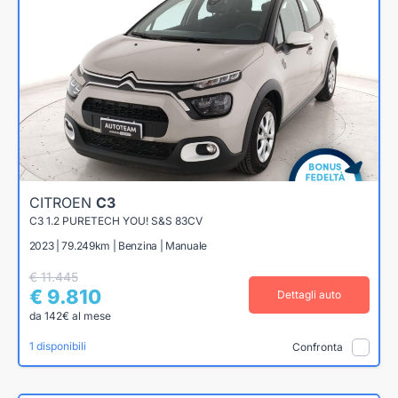
CITROEN
C3
C3 1.2 PURETECH YOU! S&S 83CV
2023 | 79.249km | Benzina | Manuale
€ 11.445
€ 9.810
Dettagli auto
da 142€ al mese
1 disponibili
Confronta