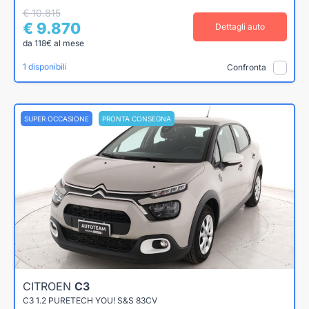
€ 10.815
€ 9.870
Dettagli auto
da 118€ al mese
1 disponibili
Confronta
SUPER OCCASIONE
PRONTA CONSEGNA
CITROEN
C3
C3 1.2 PURETECH YOU! S&S 83CV