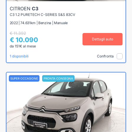
CITROEN
C3
C3 1.2 PURETECH C-SERIES S&S 83CV
2022 | 74.631km | Benzina | Manuale
€ 11.392
€ 10.090
Dettagli auto
da 151€ al mese
1 disponibili
Confronta
SUPER OCCASIONE
PRONTA CONSEGNA