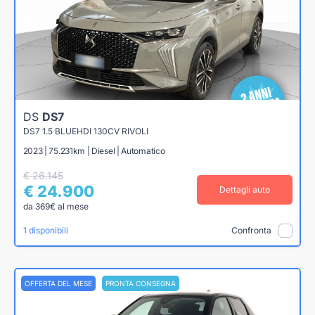
DS
DS7
DS7 1.5 BLUEHDI 130CV RIVOLI
2023 | 75.231km | Diesel | Automatico
€ 26.145
€ 24.900
Dettagli auto
da 369€ al mese
1 disponibili
Confronta
OFFERTA DEL MESE
PRONTA CONSEGNA