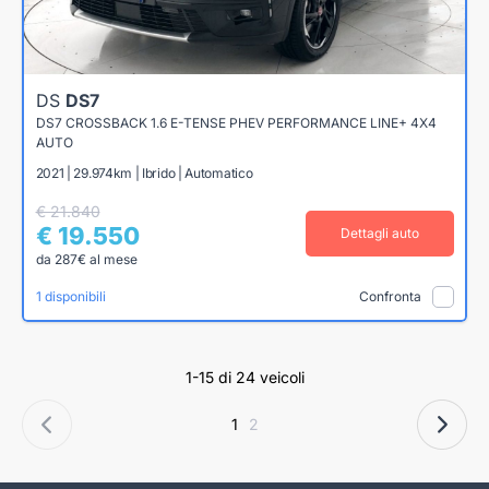
DS
DS7
DS7 CROSSBACK 1.6 E-TENSE PHEV PERFORMANCE LINE+ 4X4
AUTO
2021 | 29.974km | Ibrido | Automatico
€ 21.840
€ 19.550
Dettagli auto
da 287€ al mese
1 disponibili
Confronta
1-15 di 24 veicoli
1
2