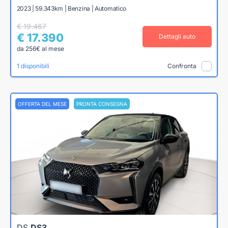
2023 | 59.343km | Benzina | Automatico
€ 19.467
€ 17.390
Dettagli auto
da 256€ al mese
1 disponibili
Confronta
OFFERTA DEL MESE
PRONTA CONSEGNA
DS
DS3