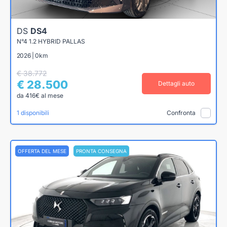
DS
DS4
N°4 1.2 HYBRID PALLAS
2026 | 0km
€ 38.772
€ 28.500
Dettagli auto
da 416€ al mese
1 disponibili
Confronta
OFFERTA DEL MESE
PRONTA CONSEGNA