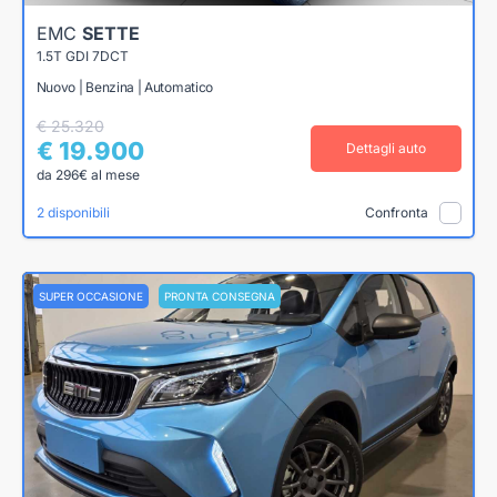
EMC
SETTE
1.5T GDI 7DCT
Nuovo | Benzina | Automatico
€ 25.320
€ 19.900
Dettagli auto
da 296€ al mese
2 disponibili
Confronta
SUPER OCCASIONE
PRONTA CONSEGNA