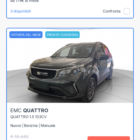
da 179€ al mese
3 disponibili
Confronta
OFFERTA DEL MESE
PRONTA CONSEGNA
EMC
QUATTRO
QUATTRO 1.5 103CV
Nuovo | Benzina | Manuale
€ 18.440