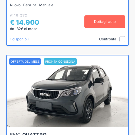
Nuovo | Benzina | Manuale
€ 18.070
€ 14.900
Dettagli auto
da 182€ al mese
1 disponibili
Confronta
OFFERTA DEL MESE
PRONTA CONSEGNA
EMC
QUATTRO