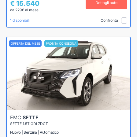
€ 15.540
Dettagli auto
da 229€ al mese
1 disponibili
Confronta
OFFERTA DEL MESE
PRONTA CONSEGNA
EMC
SETTE
SETTE 1.5T GDI 7DCT
Nuovo | Benzina | Automatico