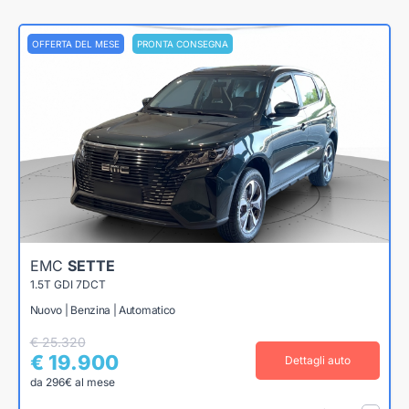
OFFERTA DEL MESE
PRONTA CONSEGNA
EMC
SETTE
1.5T GDI 7DCT
Nuovo | Benzina | Automatico
€ 25.320
€ 19.900
Dettagli auto
da 296€ al mese