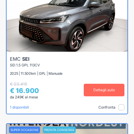
EMC
SEI
SEI 1.5 GPL 113CV
2025 | 11.500km | GPL | Manuale
€ 23.415
€ 16.900
Dettagli auto
da 249€ al mese
1 disponibili
Confronta
SUPER OCCASIONE
PRONTA CONSEGNA