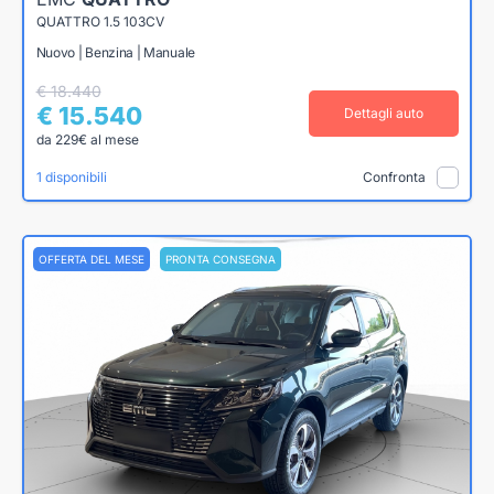
QUATTRO 1.5 103CV
Nuovo | Benzina | Manuale
€ 18.440
€ 15.540
Dettagli auto
da 229€ al mese
1 disponibili
Confronta
OFFERTA DEL MESE
PRONTA CONSEGNA