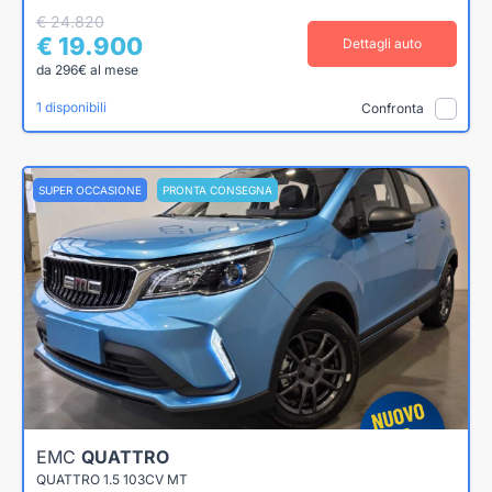
€ 24.820
€ 19.900
Dettagli auto
da 296€ al mese
1 disponibili
Confronta
SUPER OCCASIONE
PRONTA CONSEGNA
EMC
QUATTRO
QUATTRO 1.5 103CV MT