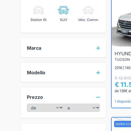
Station W.
SUV
Veic. Comm.
Marca
HYUND
TUCSON 1
2016 | 140
Modello
€ 12.810
€ 11
da 138€ a
Prezzo
1 disponibi
SUPER OC