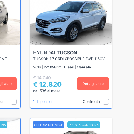
HYUNDAI
TUCSON
V MT
TUCSON 1.7 CRDI XPOSSIBLE 2WD 115CV
2016 | 122.098km | Diesel | Manuale
€ 14.040
€ 12.820
gli auto
Dettagli auto
da 153€ al mese
ronta
Confronta
1 disponibili
GNA
OFFERTA DEL MESE
PRONTA CONSEGNA