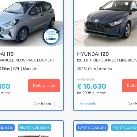
AI
I10
HYUNDAI
I20
I10 1.0 ADVANCED PLUS PACK ECONEXT GPL
I20 1.0 T-GDI CONNECTLINE 90C
.419km | GPL | Manuale
2026 | 0km | benzina
€ 19.278
150
€ 16.630
Dettagli auto
Detta
l mese
da 203€ al mese
Confronta
Conf
li
1 disponibili
DEL MESE
PRONTA CONSEGNA
SUPER OCCASIONE
PRONTA CONSE