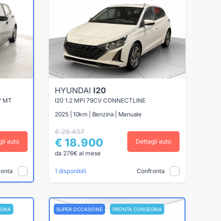
HYUNDAI
I20
V MT
I20 1.2 MPI 79CV CONNECTLINE
2025 | 10km | Benzina | Manuale
€ 25.437
€ 18.900
gli auto
Dettagli auto
da 276€ al mese
ronta
Confronta
1 disponibili
EGNA
SUPER OCCASIONE
PRONTA CONSEGNA