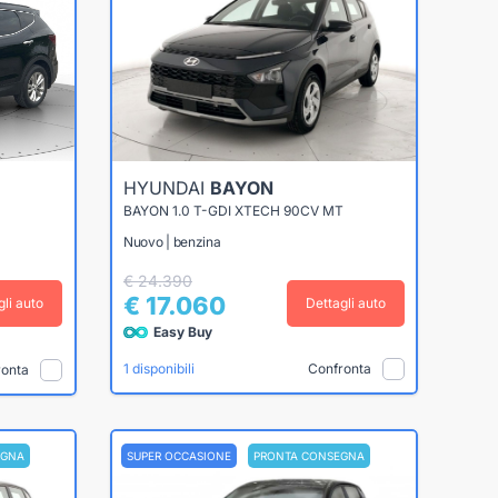
HYUNDAI
BAYON
D
BAYON 1.0 T-GDI XTECH 90CV MT
Nuovo | benzina
€ 24.390
€ 17.060
gli auto
Dettagli auto
Easy Buy
Confronta
1 disponibili
ronta
EGNA
SUPER OCCASIONE
PRONTA CONSEGNA