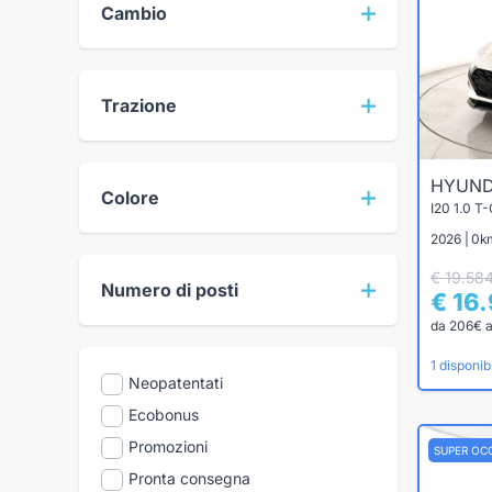
Cambio
Trazione
HYUND
Colore
2026 | 0k
€ 19.58
Numero di posti
€ 16
da 206€ 
1 disponibi
Neopatentati
Ecobonus
Promozioni
SUPER OC
Pronta consegna