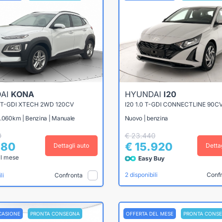
AI
KONA
HYUNDAI
I20
 T-GDI XTECH 2WD 120CV
I20 1.0 T-GDI CONNECTLINE 90C
6.060km | Benzina | Manuale
Nuovo | benzina
0
€ 23.440
980
€ 15.920
Dettagli auto
Detta
al mese
Easy Buy
Conf
2 disponibili
Confronta
li
CASIONE
PRONTA CONSEGNA
OFFERTA DEL MESE
PRONTA CONS