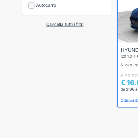
Autocarro
Cancella tutti i filtri
HYUND
I20 1.0 
Nuovo | b
€ 22.27
€ 16
da 218€ a
2 disponibi