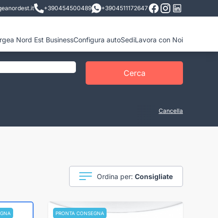
eanordest.it
+390454500489
+3904511172647
ergea Nord Est Business
Configura auto
Sedi
Lavora con Noi
Cerca
Cancella
Ordina per:
Consigliate
EGNA
PRONTA CONSEGNA