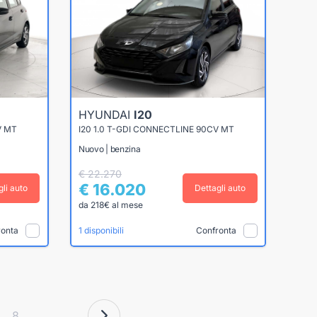
HYUNDAI
I20
V MT
I20 1.0 T-GDI CONNECTLINE 90CV MT
Nuovo | benzina
€ 22.270
€ 16.020
gli auto
Dettagli auto
da 218€ al mese
ronta
Confronta
1 disponibili
8