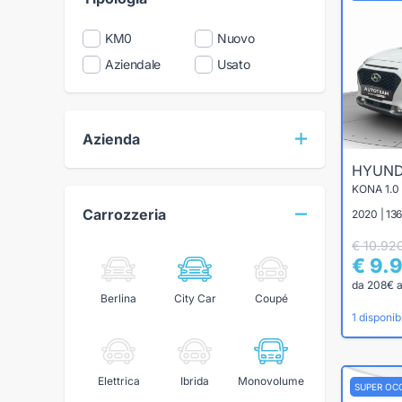
KM0
Nuovo
Aziendale
Usato
Azienda
HYUND
KONA 1.0
Carrozzeria
2020 | 13
€ 10.92
€ 9.
da 208€ 
Berlina
City Car
Coupé
1 disponibi
Elettrica
Ibrida
Monovolume
SUPER OC