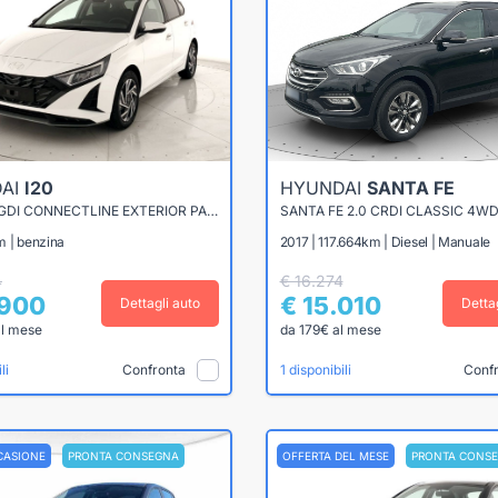
AI
I20
HYUNDAI
SANTA FE
I20 1.0 T-GDI CONNECTLINE EXTERIOR PACK 90CV MT
SANTA FE 2.0 CRDI CLASSIC 4W
m | benzina
2017 | 117.664km | Diesel | Manuale
4
€ 16.274
.900
€ 15.010
Dettagli auto
Detta
al mese
da 179€ al mese
Confronta
Conf
li
1 disponibili
CASIONE
PRONTA CONSEGNA
OFFERTA DEL MESE
PRONTA CONS