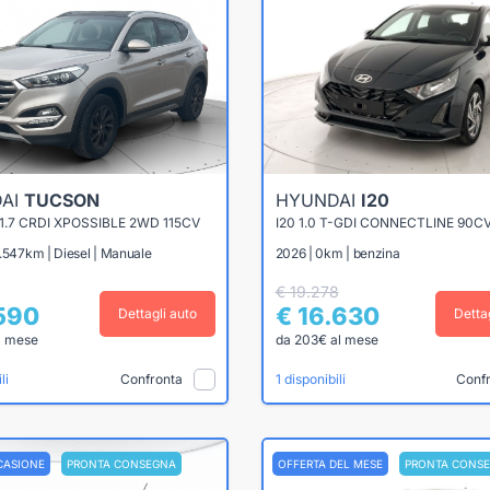
AI
TUCSON
HYUNDAI
I20
.7 CRDI XPOSSIBLE 2WD 115CV
I20 1.0 T-GDI CONNECTLINE 90C
.547km | Diesel | Manuale
2026 | 0km | benzina
€ 19.278
.590
€ 16.630
Dettagli auto
Detta
l mese
da 203€ al mese
Confronta
Conf
li
1 disponibili
CASIONE
PRONTA CONSEGNA
OFFERTA DEL MESE
PRONTA CONS