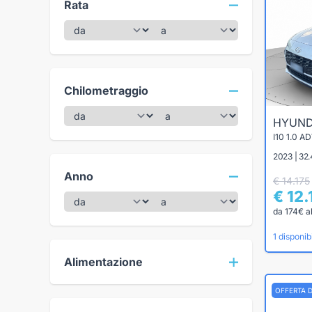
Rata
Chilometraggio
HYUND
2023 | 32
Anno
€ 14.175
€ 12.
da 174€ a
1 disponibi
Alimentazione
OFFERTA 