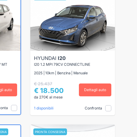
HYUNDAI
I20
V MT
I20 1.2 MPI 79CV CONNECTLINE
2025 | 10km | Benzina | Manuale
€ 25.437
€ 18.500
gli auto
Dettagli auto
da 270€ al mese
ronta
Confronta
1 disponibili
EGNA
PRONTA CONSEGNA