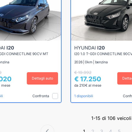
AI
I20
HYUNDAI
I20
T-GDI CONNECTLINE 90CV MT
I20 1.0 T-GDI CONNECTLINE 90C
enzina
2026 | 0km | benzina
0
€ 19.992
.020
€ 17.250
Dettagli auto
Detta
l mese
da 210€ al mese
Confronta
Conf
li
1 disponibili
1-15 di 106 veicoli
1
2
3
4
5
...