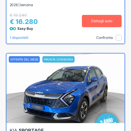
2026 | benzina
€ 19.240
€ 16.280
Dettagli auto
Easy Buy
1 disponibili
Confronta
OFFERTA DEL MESE
PRONTA CONSEGNA
KIA
SPORTAGE