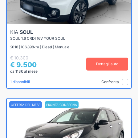
KIA
SOUL
SOUL 1.6 CRDI 16V YOUR SOUL
2018 | 106.898km | Diesel | Manuale
€ 10.300
€ 9.500
Dettagli auto
da 113€ al mese
1 disponibili
Confronta
OFFERTA DEL MESE
PRONTA CONSEGNA