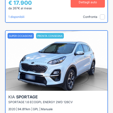
€ 17.900
Dettagli auto
da 267€ al mese
1 disponibili
Confronta
SUPER OCCASIONE
PRONTA CONSEGNA
KIA
SPORTAGE
SPORTAGE 1.6 ECOGPL ENERGY 2WD 126CV
2020 | 94.811km | GPL | Manuale