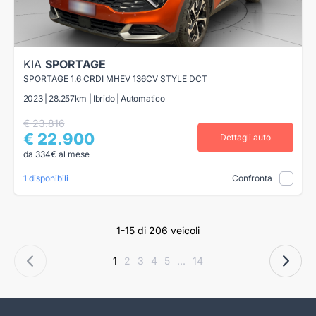
KIA
SPORTAGE
SPORTAGE 1.6 CRDI MHEV 136CV STYLE DCT
2023 | 28.257km | Ibrido | Automatico
€ 23.816
€ 22.900
Dettagli auto
da 334€ al mese
1 disponibili
Confronta
1-15 di 206 veicoli
1
2
3
4
5
...
14