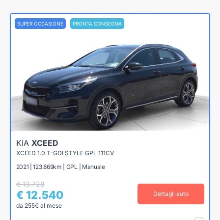
SUPER OCCASIONE
PRONTA CONSEGNA
KIA
XCEED
XCEED 1.0 T-GDI STYLE GPL 111CV
2021 | 123.869km | GPL | Manuale
€ 13.728
€ 12.540
Dettagli auto
da 255€ al mese