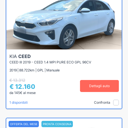
KIA
CEED
CEED III 2019 - CEED 1.4 MPI PURE ECO GPL 96CV
2019 | 88.722km | GPL | Manuale
€ 13.312
€ 12.160
Dettagli auto
da 145€ al mese
1 disponibili
Confronta
OFFERTA DEL MESE
PRONTA CONSEGNA