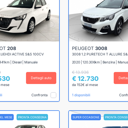
EOT
208
PEUGEOT
3008
BLUEHDI ACTIVE S&S 100CV
3008 1.2 PURETECH T ALLURE S&
441km | Diesel | Manuale
2020 | 120.306km | Benzina | Manua
0
€ 13.936
.530
€ 12.730
Dettagli auto
Detta
l mese
da 152€ al mese
Confronta
Conf
li
1 disponibili
DEL MESE
PRONTA CONSEGNA
SUPER OCCASIONE
PRONTA CONSE