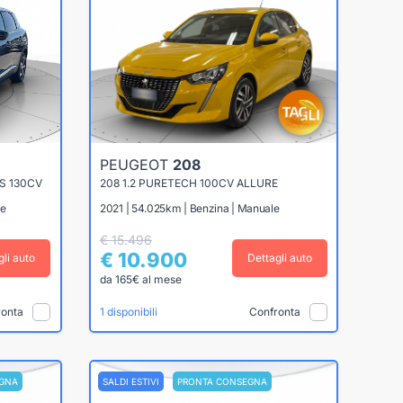
PEUGEOT
208
&S 130CV
208 1.2 PURETECH 100CV ALLURE
le
2021 | 54.025km | Benzina | Manuale
€ 15.496
€ 10.900
gli auto
Dettagli auto
da 165€ al mese
ronta
Confronta
1 disponibili
GNA
SALDI ESTIVI
PRONTA CONSEGNA