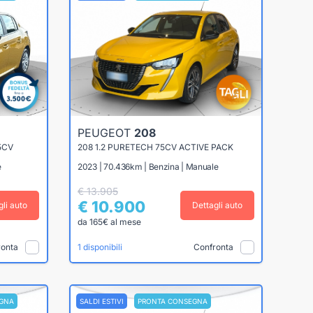
PEUGEOT
208
5CV
208 1.2 PURETECH 75CV ACTIVE PACK
e
2023 | 70.436km | Benzina | Manuale
€ 13.905
€ 10.900
gli auto
Dettagli auto
da 165€ al mese
ronta
Confronta
1 disponibili
GNA
SALDI ESTIVI
PRONTA CONSEGNA