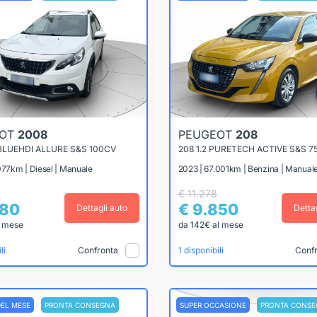
EOT
2008
PEUGEOT
208
 BLUEHDI ALLURE S&S 100CV
208 1.2 PURETECH ACTIVE S&S 7
077km | Diesel | Manuale
2023 | 67.001km | Benzina | Manual
€ 11.278
780
€ 9.850
Dettagli auto
Detta
l mese
da 142€ al mese
Confronta
Conf
li
1 disponibili
DEL MESE
PRONTA CONSEGNA
SUPER OCCASIONE
PRONTA CONSE