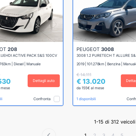
EOT
208
PEUGEOT
3008
BLUEHDI ACTIVE PACK S&S 100CV
3008 1.2 PURETECH T ALLURE S&
763km | Diesel | Manuale
2019 | 101.278km | Benzina | Manual
2
€ 14.111
.530
€ 13.020
Dettagli auto
Detta
l mese
da 155€ al mese
Confronta
Conf
li
1 disponibili
1-15 di 312 veicoli
1
2
3
4
5
...