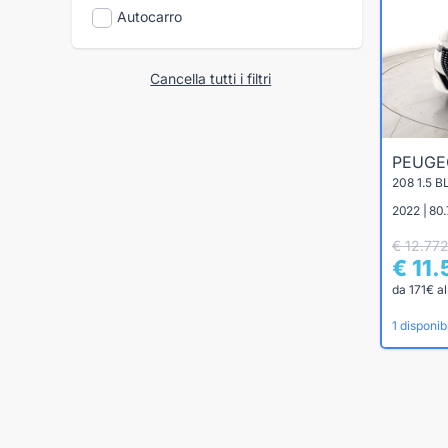
Autocarro
Cancella tutti i filtri
PEUG
208 1.5 
2022 | 80.
€ 12.77
€ 11
da 171€ a
1 disponibi