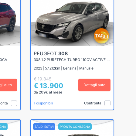
PEUGEOT
308
00CV
308 1.2 PURETECH TURBO 110CV ACTIVE PACK
2023 | 57.212km | Benzina | Manuale
€ 19.845
€ 13.900
gli auto
Dettagli auto
da 209€ al mese
ronta
Confronta
1 disponibili
GNA
SALDI ESTIVI
PRONTA CONSEGNA