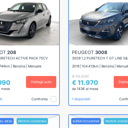
EOT
208
PEUGEOT
3008
PURETECH ACTIVE PACK 75CV
3008 1.2 PURETECH T GT LINE S
.744km | Benzina | Manuale
2018 | 104.412km | Benzina | Manua
€ 13.230
.090
€ 11.970
Dettagli auto
Detta
l mese
da 143€ al mese
Confronta
Conf
li
1 disponibili
DEL MESE
PRONTA CONSEGNA
SUPER OCCASIONE
PRONTA CONSE