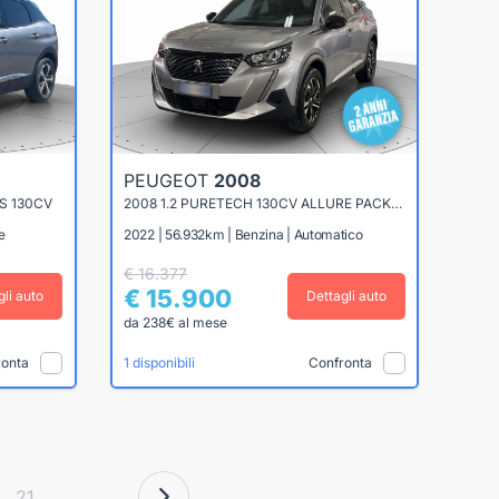
PEUGEOT
2008
S 130CV
2008 1.2 PURETECH 130CV ALLURE PACK EAT8
e
2022 | 56.932km | Benzina | Automatico
€ 16.377
€ 15.900
gli auto
Dettagli auto
da 238€ al mese
ronta
Confronta
1 disponibili
21