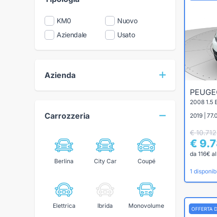
KM0
Nuovo
Aziendale
Usato
Azienda
PEUG
2008 1.5
Carrozzeria
2019 | 77.
€ 10.712
€ 9.
da 116€ a
Berlina
City Car
Coupé
1 disponibi
Elettrica
Ibrida
Monovolume
OFFERTA 