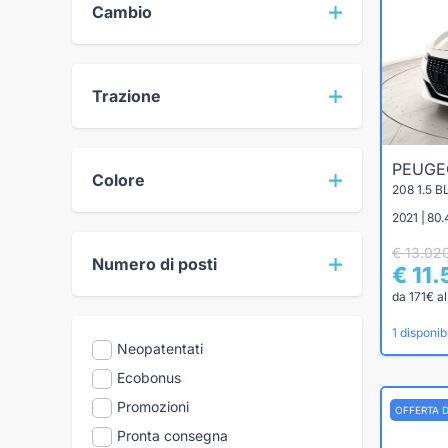
Cambio
Trazione
PEUG
Colore
208 1.5 
2021 | 80.
€ 13.02
Numero di posti
€ 11
da 171€ a
1 disponibi
Neopatentati
Ecobonus
Promozioni
OFFERTA 
Pronta consegna