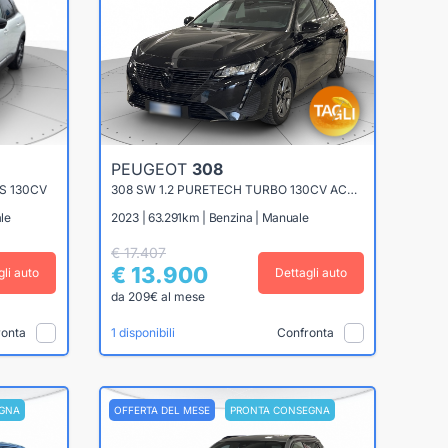
PEUGEOT
308
S 130CV
308 SW 1.2 PURETECH TURBO 130CV ACTIVE PACK
le
2023 | 63.291km | Benzina | Manuale
€ 17.407
€ 13.900
gli auto
Dettagli auto
da 209€ al mese
ronta
Confronta
1 disponibili
GNA
OFFERTA DEL MESE
PRONTA CONSEGNA