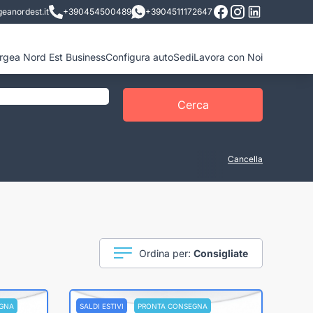
eanordest.it
+390454500489
+3904511172647
ergea Nord Est Business
Configura auto
Sedi
Lavora con Noi
Cerca
Cancella
Ordina per:
Consigliate
GNA
SALDI ESTIVI
PRONTA CONSEGNA