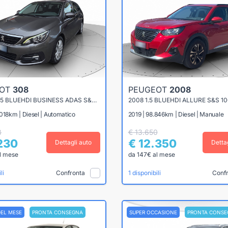
EOT
308
PEUGEOT
2008
308 SW 1.5 BLUEHDI BUSINESS ADAS S&S 130CV EAT8
2008 1.5 BLUEHDI ALLURE S&S 1
018km | Diesel | Automatico
2019 | 98.846km | Diesel | Manuale
8
€ 13.650
.230
€ 12.350
Dettagli auto
Detta
l mese
da 147€ al mese
Confronta
Conf
li
1 disponibili
DEL MESE
PRONTA CONSEGNA
SUPER OCCASIONE
PRONTA CONSE