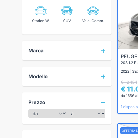
Station W.
SUV
Veic. Comm.
Marca
PEUG
208 1.2 
2022 | 39
Modello
€ 12.154
€ 11
da 165€ a
Prezzo
1 disponibi
OFFERTA 