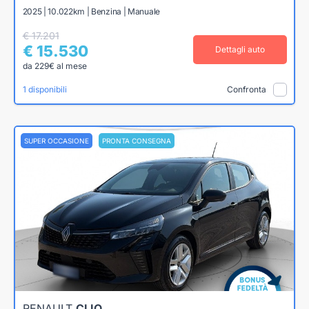
2025 | 10.022km | Benzina | Manuale
€ 17.201
€ 15.530
Dettagli auto
da 229€ al mese
1 disponibili
Confronta
SUPER OCCASIONE
PRONTA CONSEGNA
RENAULT
CLIO