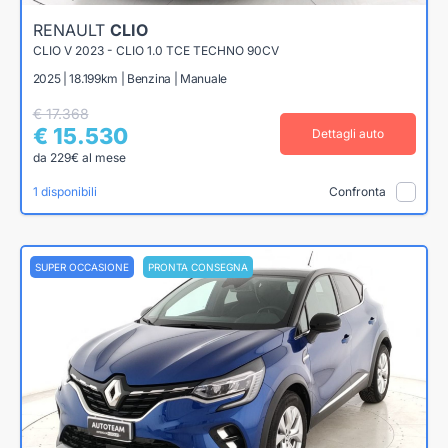
RENAULT
CLIO
CLIO V 2023 - CLIO 1.0 TCE TECHNO 90CV
2025 | 18.199km | Benzina | Manuale
€ 17.368
€ 15.530
Dettagli auto
da 229€ al mese
1 disponibili
Confronta
SUPER OCCASIONE
PRONTA CONSEGNA