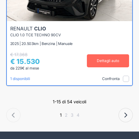
RENAULT
CLIO
CLIO 1.0 TCE TECHNO 90CV
2025 | 20.503km | Benzina | Manuale
€ 17.368
€ 15.530
Dettagli auto
da 229€ al mese
1 disponibili
Confronta
1-15 di 54 veicoli
1
2
3
4