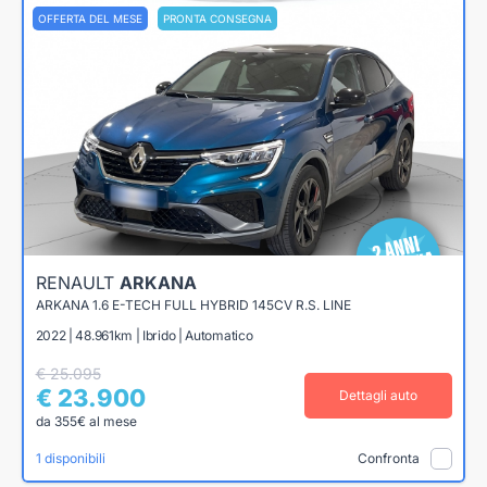
OFFERTA DEL MESE
PRONTA CONSEGNA
RENAULT
ARKANA
ARKANA 1.6 E-TECH FULL HYBRID 145CV R.S. LINE
2022 | 48.961km | Ibrido | Automatico
€ 25.095
€ 23.900
Dettagli auto
da 355€ al mese
1 disponibili
Confronta