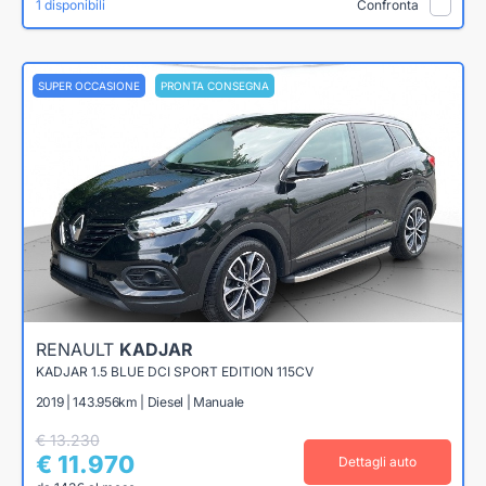
1 disponibili
Confronta
SUPER OCCASIONE
PRONTA CONSEGNA
RENAULT
KADJAR
KADJAR 1.5 BLUE DCI SPORT EDITION 115CV
2019 | 143.956km | Diesel | Manuale
€ 13.230
€ 11.970
Dettagli auto