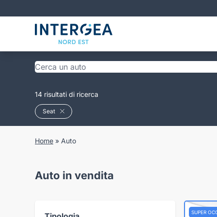
14 risultati di ricerca
Seat
Home
»
Auto
Auto in vendita
SUPER OC
Tipologia