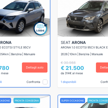
ARONA
SEAT
ARONA
0 ECOTSI STYLE 95CV
ARONA 1.0 ECOTSI 95CV BLACK E
.054km | Benzina | Manuale
2026 | 10km | Benzina | Manuale
€ 30.988
.780
€ 21.500
Dettagli auto
Detta
l mese
da 314€ al mese
Confronta
Conf
li
1 disponibili
CASIONE
PRONTA CONSEGNA
SUPER OCCASIONE
PRONTA CONSE