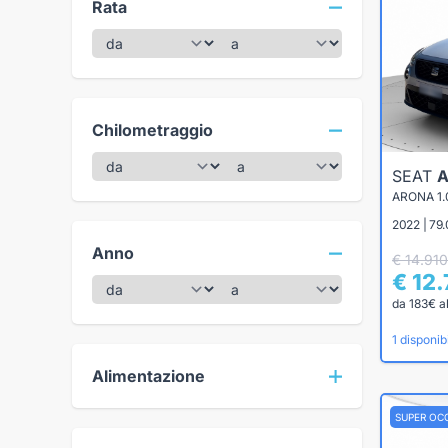
Rata
Chilometraggio
SEAT
ARONA 1.
2022 | 79
Anno
€ 14.910
€ 12
da 183€ a
1 disponibi
Alimentazione
SUPER OC