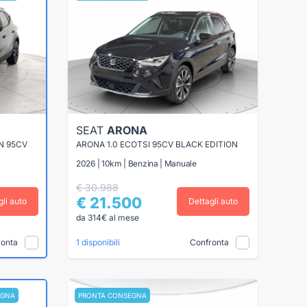
SEAT
ARONA
N 95CV
ARONA 1.0 ECOTSI 95CV BLACK EDITION
2026 | 10km | Benzina | Manuale
€ 30.988
€ 21.500
gli auto
Dettagli auto
da 314€ al mese
ronta
Confronta
1 disponibili
EGNA
PRONTA CONSEGNA