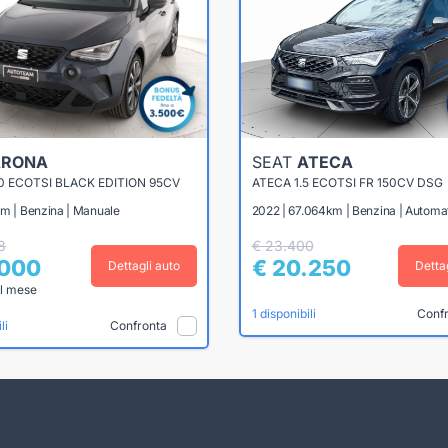
ARONA
SEAT
ATECA
0 ECOTSI BLACK EDITION 95CV
ATECA 1.5 ECOTSI FR 150CV DSG
km | Benzina | Manuale
2022 | 67.064km | Benzina | Automa
8
€ 23.400
.000
€ 20.250
Dettagli auto
Detta
l mese
Conf
1 disponibili
Confronta
li