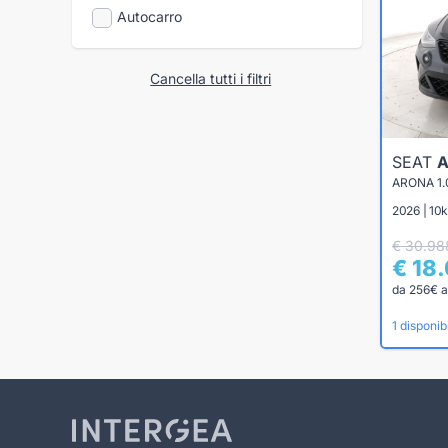
Autocarro
Cancella tutti i filtri
SEAT
ARONA 1.
2026 | 10
€ 30.98
€ 18
da 256€ a
1 disponibi