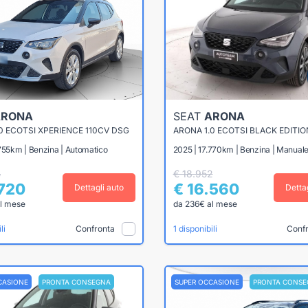
ARONA
SEAT
ARONA
0 ECOTSI XPERIENCE 110CV DSG
ARONA 1.0 ECOTSI BLACK EDITIO
755km | Benzina | Automatico
2025 | 17.770km | Benzina | Manual
5
€ 18.952
.720
€ 16.560
Dettagli auto
Detta
l mese
da 236€ al mese
Confronta
Conf
li
1 disponibili
CASIONE
PRONTA CONSEGNA
SUPER OCCASIONE
PRONTA CONSE