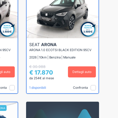
SEAT
ARONA
N 95CV
ARONA 1.0 ECOTSI BLACK EDITION 95CV
e
2026 | 10km | Benzina | Manuale
€ 30.988
€ 17.870
gli auto
Dettagli auto
da 254€ al mese
ronta
Confronta
1 disponibili
GNA