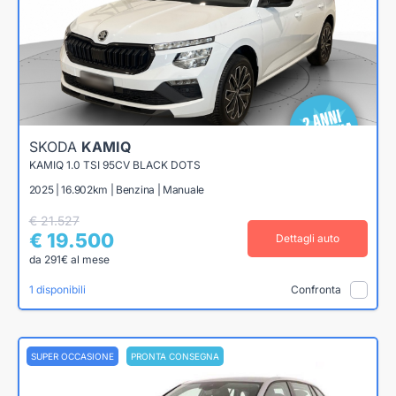
SKODA
KAMIQ
KAMIQ 1.0 TSI 95CV BLACK DOTS
2025 | 16.902km | Benzina | Manuale
€ 21.527
€ 19.500
Dettagli auto
da 291€ al mese
1 disponibili
Confronta
SUPER OCCASIONE
PRONTA CONSEGNA