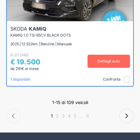
SKODA
KAMIQ
KAMIQ 1.0 TSI 95CV BLACK DOTS
2025 | 12.522km | Benzina | Manuale
€ 21.945
€ 19.500
Dettagli auto
da 291€ al mese
1 disponibili
Confronta
1-15 di 109 veicoli
1
2
3
4
5
...
8