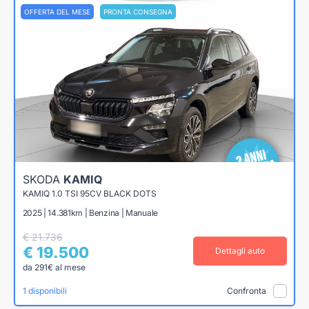
OFFERTA DEL MESE
PRONTA CONSEGNA
SKODA
KAMIQ
KAMIQ 1.0 TSI 95CV BLACK DOTS
2025 | 14.381km | Benzina | Manuale
€ 21.736
€ 19.500
Dettagli auto
da 291€ al mese
1 disponibili
Confronta