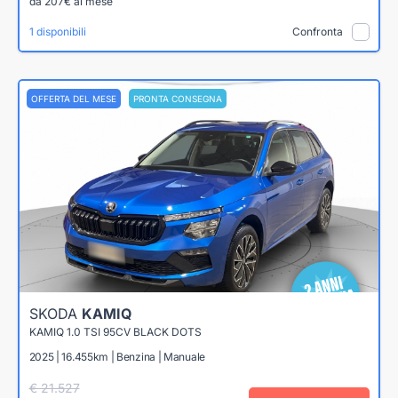
da 207€ al mese
1 disponibili
Confronta
OFFERTA DEL MESE
PRONTA CONSEGNA
SKODA
KAMIQ
KAMIQ 1.0 TSI 95CV BLACK DOTS
2025 | 16.455km | Benzina | Manuale
€ 21.527