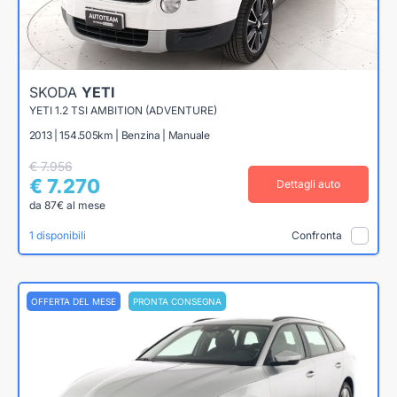
SKODA
YETI
YETI 1.2 TSI AMBITION (ADVENTURE)
2013 | 154.505km | Benzina | Manuale
€ 7.956
€ 7.270
Dettagli auto
da 87€ al mese
1 disponibili
Confronta
OFFERTA DEL MESE
PRONTA CONSEGNA